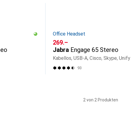
Office Headset
CHF
269.–
reo
Jabra
Engage 65 Stereo
Kabellos, USB-A, Cisco, Skype, Unify
93
2 von 2 Produkten