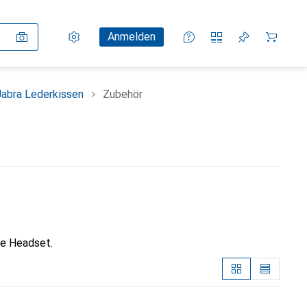
Einstellungen
Kundenkonto
Vergleichslisten
Merklisten
Warenkorb
Anmelden
Jabra Lederkissen
Zubehör
ce Headset.