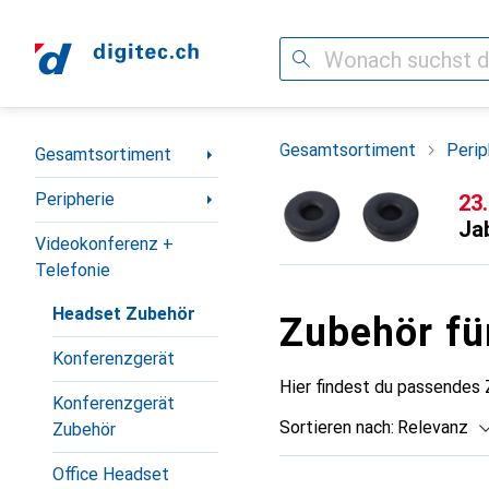
Suche
Navigation nach Kategorien
Gesamtsortiment
Perip
Gesamtsortiment
Peripherie
CH
23
Ja
Videokonferenz +
Telefonie
Headset Zubehör
Zubehör fü
Konferenzgerät
Hier findest du passendes
Konferenzgerät
Sortieren nach
:
Relevanz
Zubehör
Produktliste
Office Headset