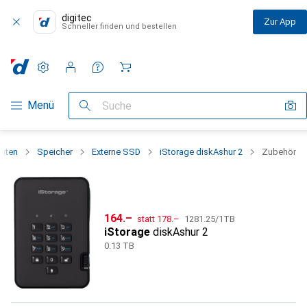
digitec
Zur App
Schneller finden und bestellen
Einstellungen
Kundenkonto
Vergleichslisten
Merklisten
Warenkorb
Navigation nach Kategorien
Menü
Suche
nten
Speicher
Externe SSD
iStorage diskAshur 2
Zubehör
CHF
CHF
CHF
164.–
statt
178.–
1281.25
/
1TB
iStorage
diskAshur 2
0.13 TB