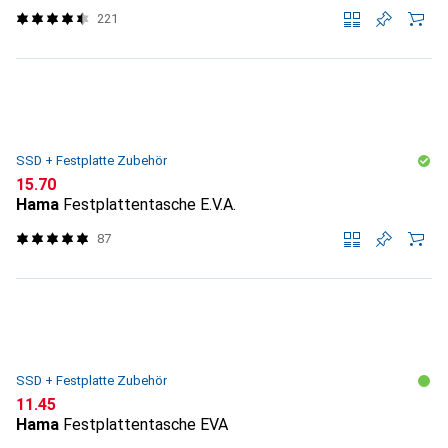
221
SSD + Festplatte Zubehör
CHF
15.70
Hama
Festplattentasche E.V.A.
87
SSD + Festplatte Zubehör
CHF
11.45
Hama
Festplattentasche EVA