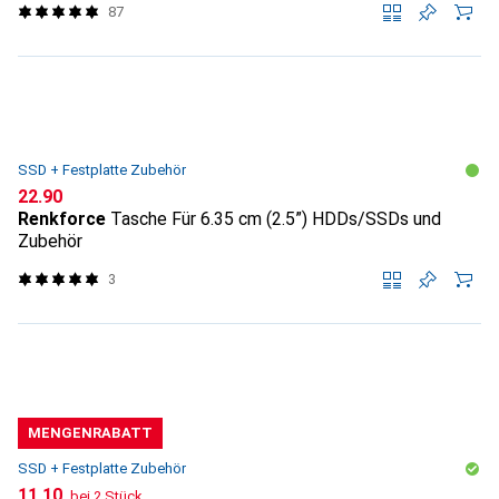
87
SSD + Festplatte Zubehör
CHF
22.90
Renkforce
Tasche Für 6.35 cm (2.5”) HDDs/SSDs und
Zubehör
3
MENGENRABATT
SSD + Festplatte Zubehör
CHF
11.10
bei 2 Stück