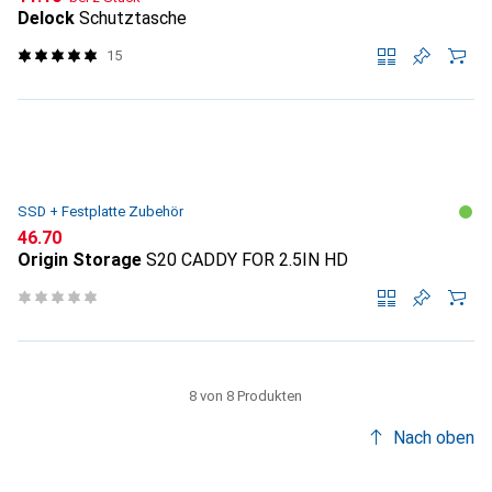
Delock
Schutztasche
15
SSD + Festplatte Zubehör
CHF
46.70
Origin Storage
S20 CADDY FOR 2.5IN HD
8 von 8 Produkten
Nach oben