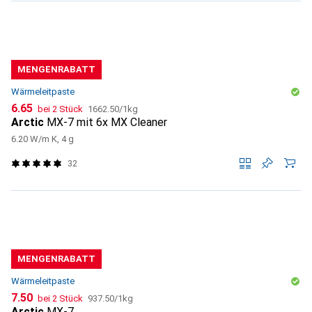
MENGENRABATT
Wärmeleitpaste
CHF
CHF
6.65
bei 2 Stück
1662.50
/
1kg
Arctic
MX-7 mit 6x MX Cleaner
6.20 W/m K, 4 g
32
MENGENRABATT
Wärmeleitpaste
CHF
CHF
7.50
bei 2 Stück
937.50
/
1kg
Arctic
MX-7