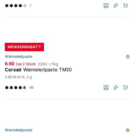
1
MENGENRABATT
Wärmeleitpaste
CHF
CHF
6.60
bei 2 Stück
2200.–
/
1kg
Corsair
Wärmeleitpaste TM30
3.80 W/m K, 3 g
98
Wärmeleitpaste