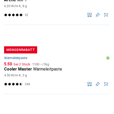
6.20 W/m K, 8 g
32
MENGENRABATT
Wärmeleitpaste
CHF
CHF
5.50
bei 2 Stück
1100.–
/
1kg
Cooler Master
Wärmeleitpaste
4.50 W/m K, 5 g
345