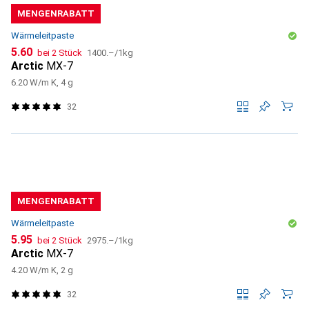
MENGENRABATT
Wärmeleitpaste
CHF
CHF
5.60
bei 2 Stück
1400.–
/
1kg
Arctic
MX-7
6.20 W/m K, 4 g
32
MENGENRABATT
Wärmeleitpaste
CHF
CHF
5.95
bei 2 Stück
2975.–
/
1kg
Arctic
MX-7
4.20 W/m K, 2 g
32