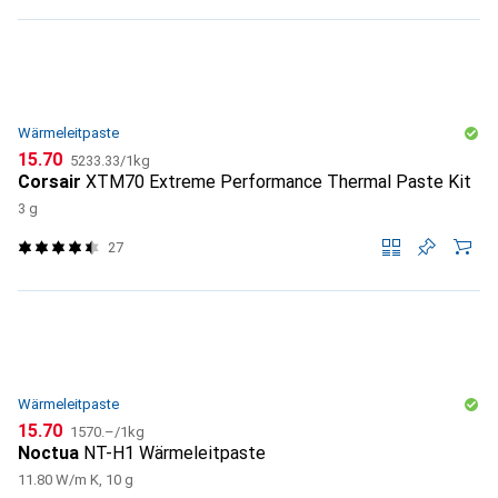
Wärmeleitpaste
CHF
CHF
15.70
5233.33
/
1kg
Corsair
XTM70 Extreme Performance Thermal Paste Kit
3 g
27
Wärmeleitpaste
CHF
CHF
15.70
1570.–
/
1kg
Noctua
NT-H1 Wärmeleitpaste
11.80 W/m K, 10 g