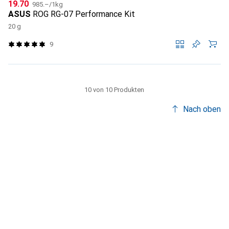
CHF
CHF
19.70
985.–
/
1kg
ASUS
ROG RG-07 Performance Kit
20 g
9
10 von 10 Produkten
Nach oben