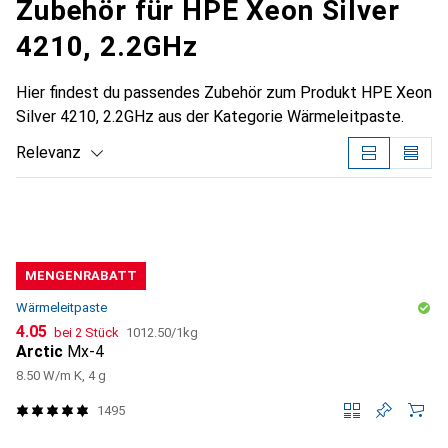
Zubehör für HPE Xeon Silver
4210, 2.2GHz
Hier findest du passendes Zubehör zum Produkt HPE Xeon
Silver 4210, 2.2GHz aus der Kategorie Wärmeleitpaste.
Relevanz
Produktliste
MENGENRABATT
Wärmeleitpaste
CHF
CHF
4.05
bei 2 Stück
1012.50
/
1kg
Arctic
Mx-4
8.50 W/m K, 4 g
1495