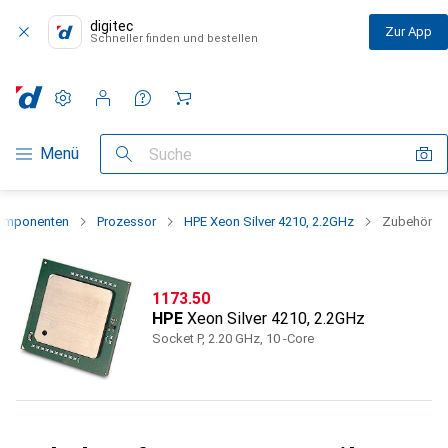
digitec
Zur App
Schneller finden und bestellen
Einstellungen
Kundenkonto
Vergleichslisten
Merklisten
Warenkorb
Navigation nach Kategorien
Menü
Suche
omponenten
Prozessor
HPE Xeon Silver 4210, 2.2GHz
Zubehör
CHF
1173.50
HPE
Xeon Silver 4210, 2.2GHz
Socket P, 2.20 GHz, 10 -Core