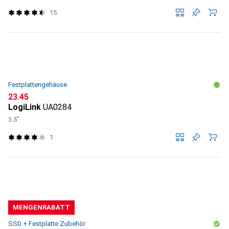
15
Festplattengehäuse
CHF
23.45
LogiLink
UA0284
3.5"
1
MENGENRABATT
SSD + Festplatte Zubehör