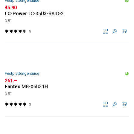
Festplattengehäuse
CHF
45.90
LC-Power
LC-35U3-RAID-2
3.5"
9
Festplattengehäuse
CHF
261.–
Fantec
MB-X5U31H
3.5"
3