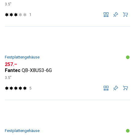
3.5"
1
Festplattengehäuse
CHF
257.–
Fantec
QB-X8US3-6G
3.5"
5
Festplattengehäuse