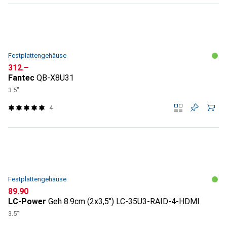
Festplattengehäuse
CHF
312.–
Fantec
QB-X8U31
3.5"
4
Festplattengehäuse
CHF
89.90
LC-Power
Geh 8.9cm (2x3,5") LC-35U3-RAID-4-HDMI
3.5"