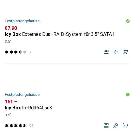
Festplattengehäuse
CHF
87.90
Icy Box
Externes Dual-RAID-System für 3,5" SATA I
3.5"
7
Festplattengehäuse
CHF
161.–
Icy Box
Ib-Rd3640su3
3.5"
92