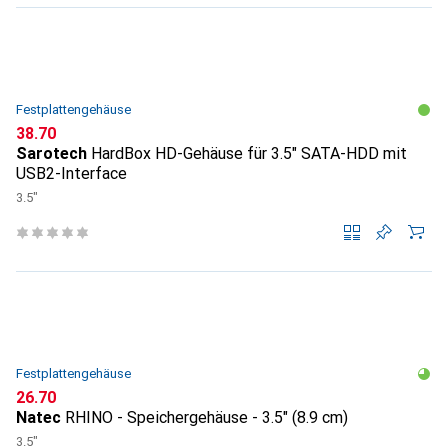
Festplattengehäuse
CHF
38.70
Sarotech
HardBox HD-Gehäuse für 3.5" SATA-HDD mit
USB2-Interface
3.5"
Festplattengehäuse
CHF
26.70
Natec
RHINO - Speichergehäuse - 3.5" (8.9 cm)
3.5"