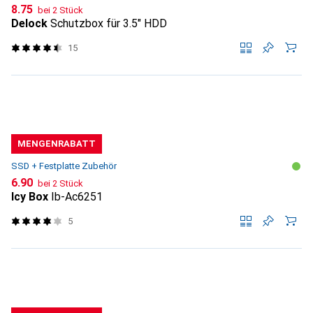
CHF
8.75
bei 2 Stück
Delock
Schutzbox für 3.5" HDD
15
MENGENRABATT
SSD + Festplatte Zubehör
CHF
6.90
bei 2 Stück
Icy Box
Ib-Ac6251
5