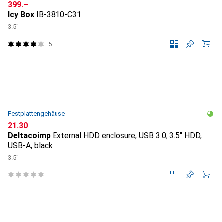
CHF
399.–
Icy Box
IB-3810-C31
3.5"
5
Festplattengehäuse
CHF
21.30
Deltacoimp
External HDD enclosure, USB 3.0, 3.5" HDD,
USB-A, black
3.5"