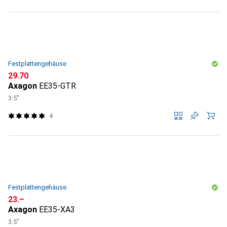
Festplattengehäuse
CHF
29.70
Axagon
EE35-GTR
3.5"
4
Festplattengehäuse
CHF
23.–
Axagon
EE35-XA3
3.5"