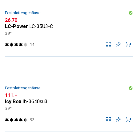
Festplattengehäuse
CHF
26.70
LC-Power
LC-35U3-C
3.5"
14
Festplattengehäuse
CHF
111.–
Icy Box
Ib-3640su3
3.5"
92