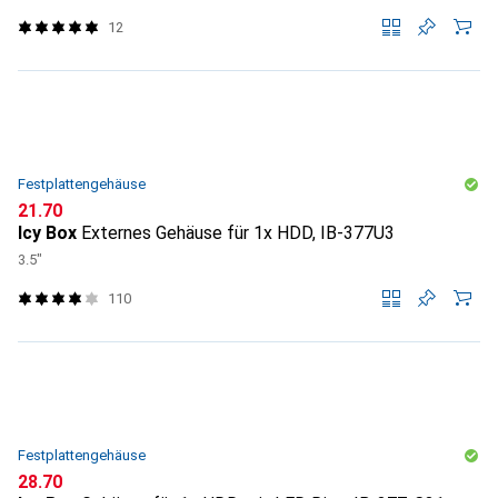
12
Festplattengehäuse
CHF
21.70
Icy Box
Externes Gehäuse für 1x HDD, IB-377U3
3.5"
110
Festplattengehäuse
CHF
28.70