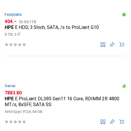
Festplatte
CHF
CHF
404.–
50.50
/
1TB
HPE
E HDD, 3.5Inch, SATA, /s to ProLiant G10
8 TB, 3.5"
Server
CHF
7883.80
HPE
E ProLiant DL385 Gen11 16 Core, RDIMM 2R 4800
MT/s, 8xSFF, SATA SS
Amd Epyc 9124, 64 GB