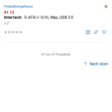
Festplattengehäuse
CHF
41.13
Intertech
. S-ATA I/ II/III, Max, USB 3.0
3.5"
47 von 47 Produkten
Nach oben