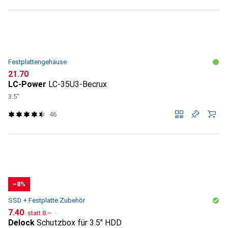
Festplattengehäuse
CHF
21.70
LC-Power
LC-35U3-Becrux
3.5"
46
−8%
SSD + Festplatte Zubehör
CHF
CHF
7.40
statt
8.–
Delock
Schutzbox für 3.5" HDD