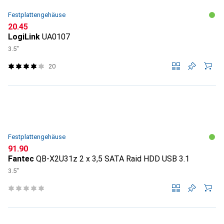
Festplattengehäuse
CHF
20.45
LogiLink
UA0107
3.5"
20
Festplattengehäuse
CHF
91.90
Fantec
QB-X2U31z 2 x 3,5 SATA Raid HDD USB 3.1
3.5"