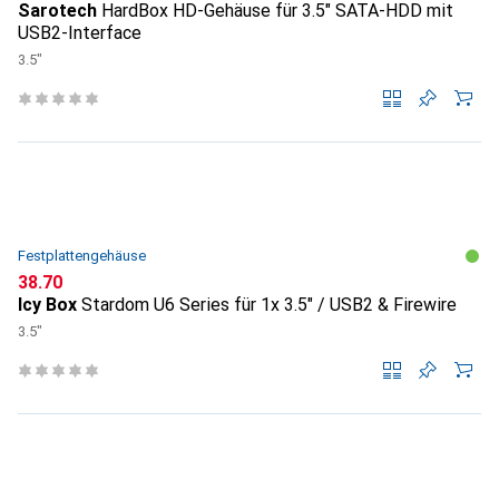
Sarotech
HardBox HD-Gehäuse für 3.5" SATA-HDD mit
USB2-Interface
3.5"
Festplattengehäuse
CHF
38.70
Icy Box
Stardom U6 Series für 1x 3.5" / USB2 & Firewire
3.5"