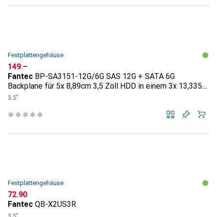
Festplattengehäuse
CHF
149.–
Fantec
BP-SA3151-12G/6G SAS 12G + SATA 6G
Backplane für 5x 8,89cm 3,5 Zoll HDD in einem 3x 13,335
cm
3.5"
Festplattengehäuse
CHF
72.90
Fantec
QB-X2US3R
3.5"