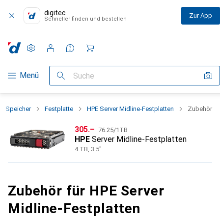
digitec
Zur App
Schneller finden und bestellen
Einstellungen
Kundenkonto
Vergleichslisten
Merklisten
Warenkorb
Navigation nach Kategorien
Menü
Suche
Speicher
Festplatte
HPE Server Midline-Festplatten
Zubehör
CHF
CHF
305.–
76.25
/
1TB
HPE
Server Midline-Festplatten
4 TB, 3.5"
Zubehör für HPE Server
Midline-Festplatten