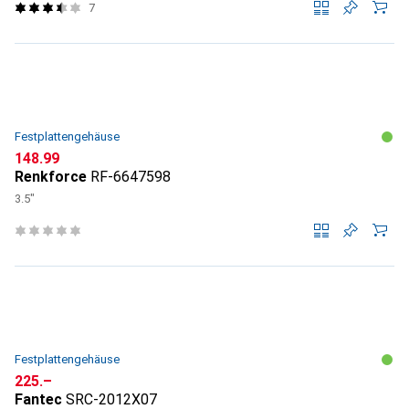
7
Festplattengehäuse
CHF
148.99
Renkforce
RF-6647598
3.5"
Festplattengehäuse
CHF
225.–
Fantec
SRC-2012X07