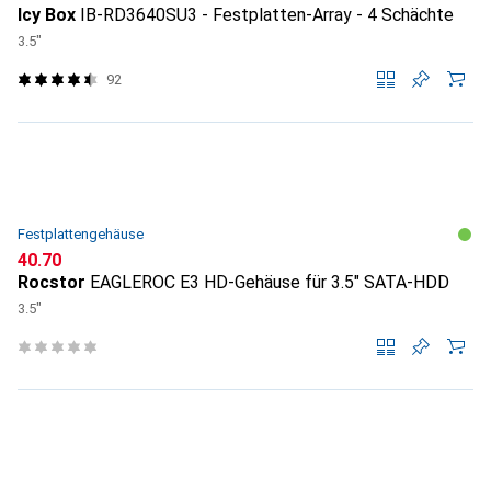
Icy Box
IB-RD3640SU3 - Festplatten-Array - 4 Schächte
3.5"
92
Festplattengehäuse
CHF
40.70
Rocstor
EAGLEROC E3 HD-Gehäuse für 3.5" SATA-HDD
3.5"