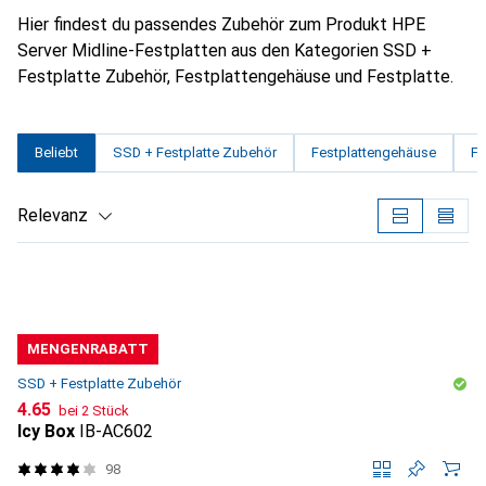
Hier findest du passendes Zubehör zum Produkt HPE
Server Midline-Festplatten aus den Kategorien SSD +
Festplatte Zubehör, Festplattengehäuse und Festplatte.
Beliebt
SSD + Festplatte Zubehör
Festplattengehäuse
Fe
Relevanz
Produktliste
MENGENRABATT
SSD + Festplatte Zubehör
CHF
4.65
bei 2 Stück
Icy Box
IB-AC602
98