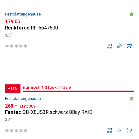
Festplattengehäuse
CHF
179.05
Renkforce
RF-6647600
3.5"
noch 1 Stück
nur noch 1 Stück
im Sale
im Sale
−13%
Festplattengehäuse
CHF
CHF
268.–
statt
309.–
Fantec
QB-X8US3R schwarz 8Bay RAID
3.5"