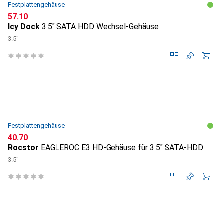
Festplattengehäuse
CHF
57.10
Icy Dock
3.5" SATA HDD Wechsel-Gehäuse
3.5"
Festplattengehäuse
CHF
40.70
Rocstor
EAGLEROC E3 HD-Gehäuse für 3.5" SATA-HDD
3.5"