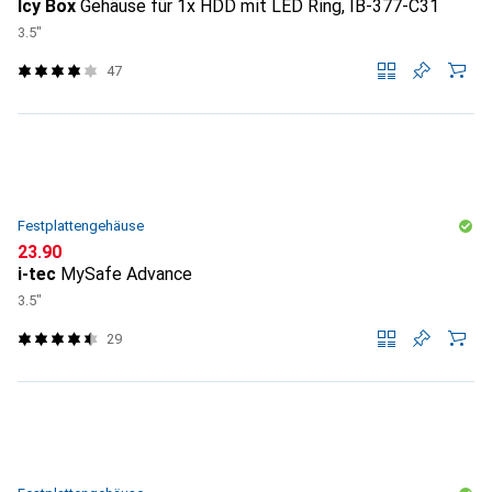
Icy Box
Gehäuse für 1x HDD mit LED Ring, IB-377-C31
3.5"
47
Festplattengehäuse
CHF
23.90
i-tec
MySafe Advance
3.5"
29