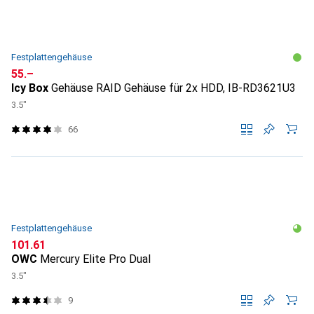
Festplattengehäuse
CHF
55.–
Icy Box
Gehäuse RAID Gehäuse für 2x HDD, IB-RD3621U3
3.5"
66
Festplattengehäuse
CHF
101.61
OWC
Mercury Elite Pro Dual
3.5"
9