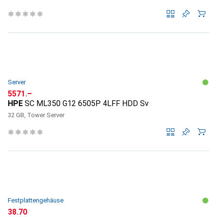
Server
CHF
5571.–
HPE
SC ML350 G12 6505P 4LFF HDD Sv
32 GB, Tower Server
Festplattengehäuse
CHF
38.70