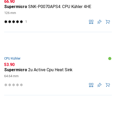
CHF
66.90
Supermicro
SNK-P0070APS4: CPU Kühler 4HE
126 mm
1
CPU Kühler
CHF
53.90
Supermicro
2u Active Cpu Heat Sink
64.64 mm