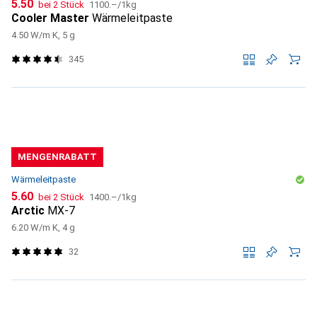
CHF
CHF
5.50
bei 2 Stück
1100.–
/
1kg
Cooler Master
Wärmeleitpaste
4.50 W/m K, 5 g
345
MENGENRABATT
Wärmeleitpaste
CHF
CHF
5.60
bei 2 Stück
1400.–
/
1kg
Arctic
MX-7
6.20 W/m K, 4 g
32