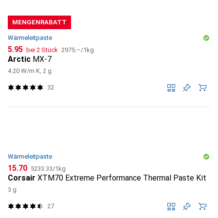
MENGENRABATT
Wärmeleitpaste
CHF
CHF
5.95
bei 2 Stück
2975.–
/
1kg
Arctic
MX-7
4.20 W/m K, 2 g
32
Wärmeleitpaste
CHF
CHF
15.70
5233.33
/
1kg
Corsair
XTM70 Extreme Performance Thermal Paste Kit
3 g
27