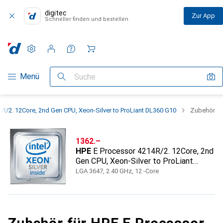
digitec
Zur App
Schneller finden und bestellen
Einstellungen
Kundenkonto
Vergleichslisten
Merklisten
Warenkorb
Navigation nach Kategorien
Menü
Suche
R/2. 12Core, 2nd Gen CPU, Xeon-Silver to ProLiant DL360 G10
Zubehör
CHF
1362.–
HPE
E Processor 4214R/2. 12Core, 2nd
Gen CPU, Xeon-Silver to ProLiant
DL360 G10
LGA 3647, 2.40 GHz, 12 -Core