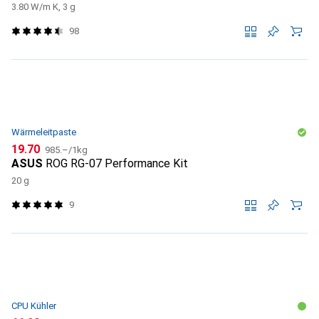
3.80 W/m K, 3 g
98
Wärmeleitpaste
CHF
CHF
19.70
985.–
/
1kg
ASUS
ROG RG-07 Performance Kit
20 g
9
CPU Kühler