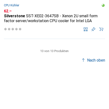
CPU Kühler
CHF
62.–
Silverstone
SST-XE02-3647SB - Xenon 2U small form
factor server/workstation CPU cooler for Intel LGA
13 von 13 Produkten
Nach oben