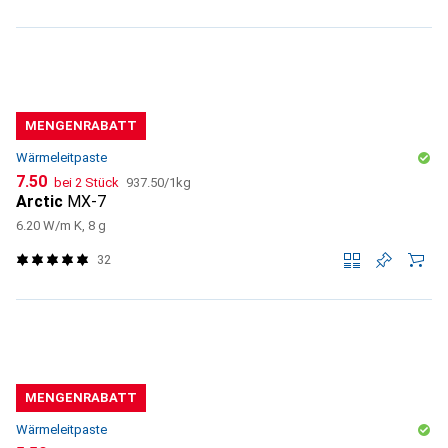
MENGENRABATT
Wärmeleitpaste
CHF
CHF
7.50
bei 2 Stück
937.50
/
1kg
Arctic
MX-7
6.20 W/m K, 8 g
32
MENGENRABATT
Wärmeleitpaste