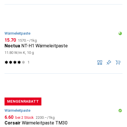
Wärmeleitpaste
CHF
CHF
15.70
1570.–
/
1kg
Noctua
NT-H1 Wärmeleitpaste
11.80 W/m K, 10 g
1
MENGENRABATT
Wärmeleitpaste
CHF
CHF
6.60
bei 2 Stück
2200.–
/
1kg
Corsair
Wärmeleitpaste TM30