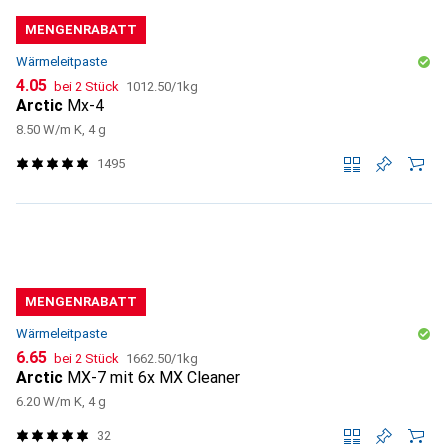
MENGENRABATT
Wärmeleitpaste
CHF
CHF
4.05
bei 2 Stück
1012.50
/
1kg
Arctic
Mx-4
8.50 W/m K, 4 g
1495
MENGENRABATT
Wärmeleitpaste
CHF
CHF
6.65
bei 2 Stück
1662.50
/
1kg
Arctic
MX-7 mit 6x MX Cleaner
6.20 W/m K, 4 g
32