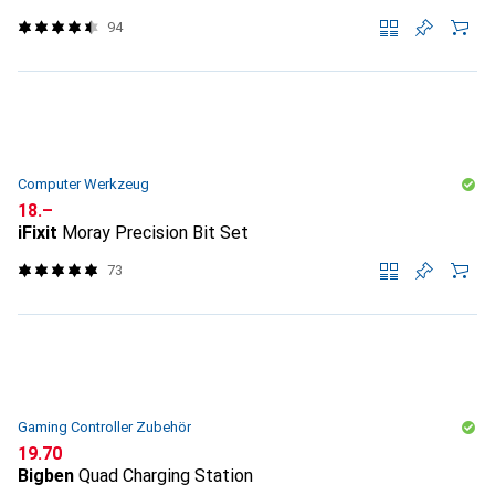
94
Computer Werkzeug
CHF
18.–
iFixit
Moray Precision Bit Set
73
Gaming Controller Zubehör
CHF
19.70
Bigben
Quad Charging Station