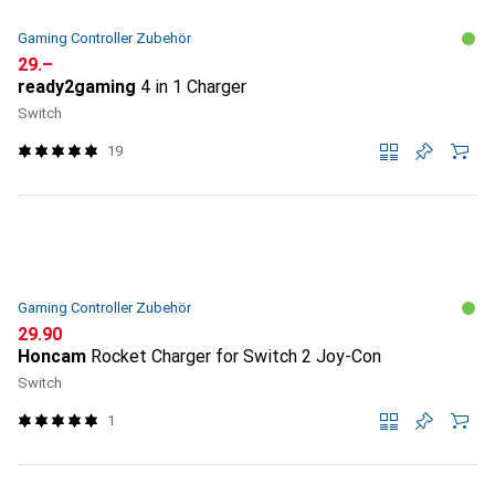
Gaming Controller Zubehör
CHF
29.–
ready2gaming
4 in 1 Charger
Switch
19
Gaming Controller Zubehör
CHF
29.90
Honcam
Rocket Charger for Switch 2 Joy-Con
Switch
1