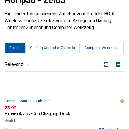
Horipad - Zelda
Hier findest du passendes Zubehör zum Produkt HORI
Wireless Horipad - Zelda aus den Kategorien Gaming
Controller Zubehör und Computer Werkzeug.
Beliebt
Gaming Controller Zubehör
Computer Werkzeug
Relevanz
Produktliste
Gaming Controller Zubehör
CHF
23.90
PowerA
Joy-Con Charging Dock
Switch