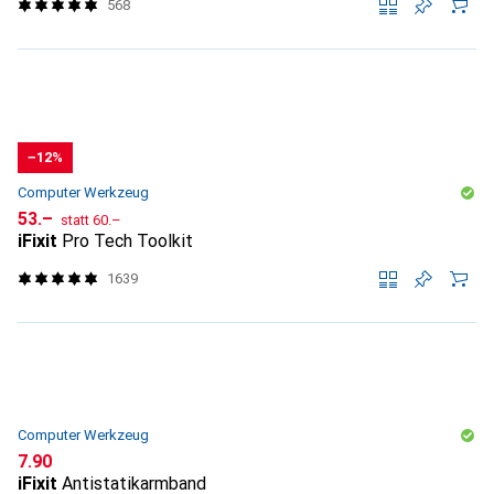
568
−12%
Computer Werkzeug
CHF
CHF
53.–
statt
60.–
iFixit
Pro Tech Toolkit
1639
Computer Werkzeug
CHF
7.90
iFixit
Antistatikarmband