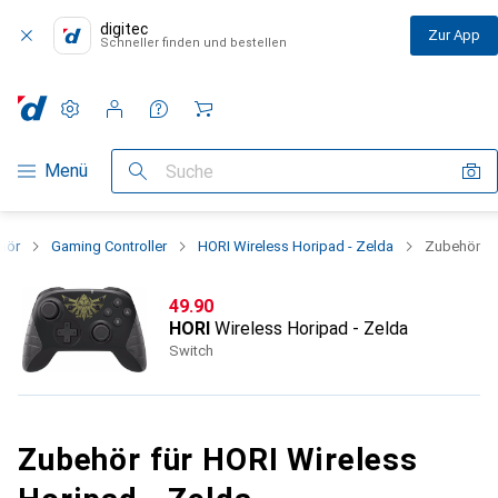
digitec
Zur App
Schneller finden und bestellen
Einstellungen
Kundenkonto
Vergleichslisten
Merklisten
Warenkorb
Navigation nach Kategorien
Menü
Suche
hör
Gaming Controller
HORI Wireless Horipad - Zelda
Zubehör
CHF
49.90
HORI
Wireless Horipad - Zelda
Switch
Zubehör für HORI Wireless