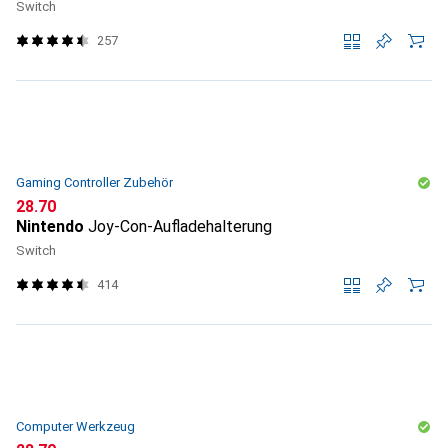
Switch
257
Gaming Controller Zubehör
CHF
28.70
Nintendo
Joy-Con-Aufladehalterung
Switch
414
Computer Werkzeug