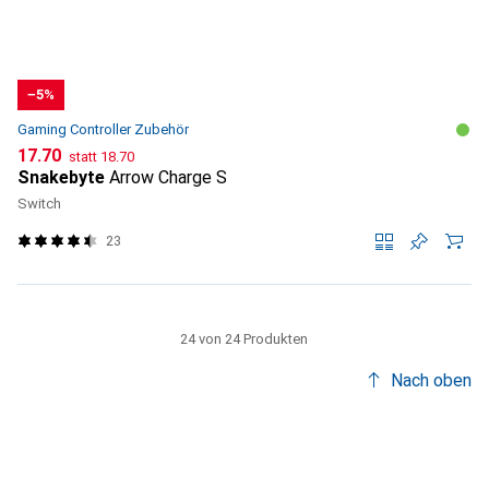
−5%
Gaming Controller Zubehör
CHF
CHF
17.70
statt
18.70
Snakebyte
Arrow Charge S
Switch
23
24 von 24 Produkten
Nach oben