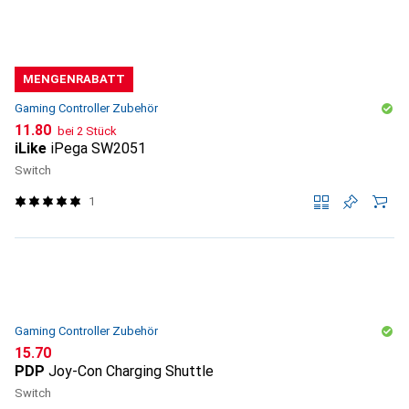
MENGENRABATT
Gaming Controller Zubehör
CHF
11.80
bei 2 Stück
iLike
iPega SW2051
Switch
1
Gaming Controller Zubehör
CHF
15.70
PDP
Joy-Con Charging Shuttle
Switch