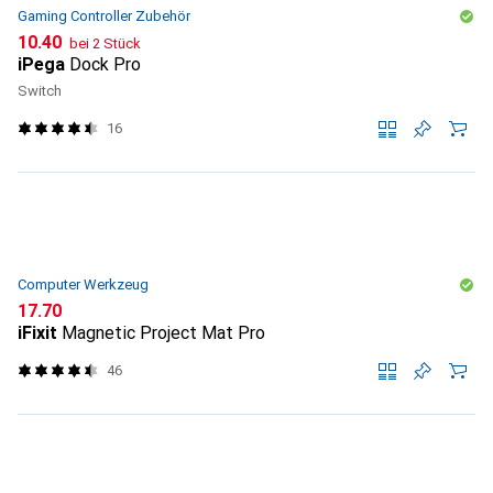
Gaming Controller Zubehör
CHF
10.40
bei 2 Stück
iPega
Dock Pro
Switch
16
Computer Werkzeug
CHF
17.70
iFixit
Magnetic Project Mat Pro
46