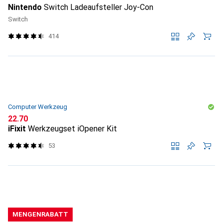
Nintendo
Switch Ladeaufsteller Joy-Con
Switch
414
Computer Werkzeug
CHF
22.70
iFixit
Werkzeugset iOpener Kit
53
MENGENRABATT