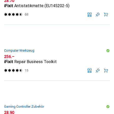
CHF
28.70
iFixit
Antistatikmatte (EU145202-5)
68
Computer Werkzeug
CHF
256.–
iFixit
Repair Business Toolkit
15
Gaming Controller Zubehör
CHF
28.90