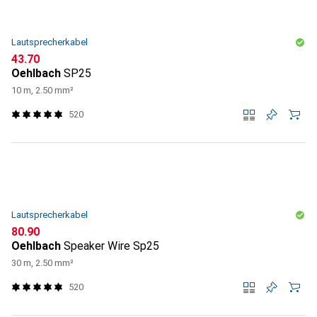
Lautsprecherkabel
CHF
43.70
Oehlbach
SP25
10 m, 2.50 mm²
520
Lautsprecherkabel
CHF
80.90
Oehlbach
Speaker Wire Sp25
30 m, 2.50 mm²
520