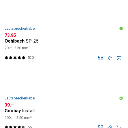
Lautsprecherkabel
CHF
73.95
Oehlbach
SP-25
20 m, 2.50 mm²
520
Lautsprecherkabel
CHF
39.–
Goobay
Install
100 m, 2.50 mm²
55