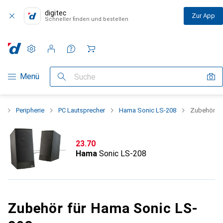
digitec
Zur App
Schneller finden und bestellen
Einstellungen
Kundenkonto
Vergleichslisten
Merklisten
Warenkorb
Navigation nach Kategorien
Menü
Suche
t
Peripherie
PC Lautsprecher
Hama Sonic LS-208
Zubehör
CHF
23.70
Hama
Sonic LS-208
Zubehör für Hama Sonic LS-