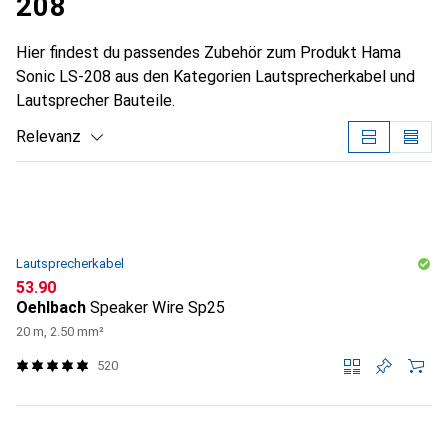
208
Hier findest du passendes Zubehör zum Produkt Hama
Sonic LS-208 aus den Kategorien Lautsprecherkabel und
Lautsprecher Bauteile.
Relevanz
Produktliste
Lautsprecherkabel
CHF
53.90
Oehlbach
Speaker Wire Sp25
20 m, 2.50 mm²
520