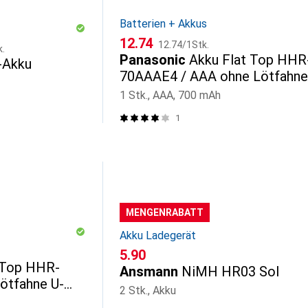
Batterien + Akkus
CHF
CHF
12.74
12.74
/
1Stk.
k.
Panasonic
Akku Flat Top HHR
-Akku
70AAAE4 / AAA ohne Lötfahne
1 Stk., AAA, 700 mAh
1
MENGENRABATT
Akku Ladegerät
CHF
5.90
 Top HHR-
Ansmann
NiMH HR03 Sol
ötfahne U-
2 Stk., Akku