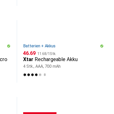
Batterien + Akkus
CHF
CHF
46.69
11.68
/
1Stk.
cro
Xtar
Rechargeable Akku
4 Stk., AAA, 700 mAh
8