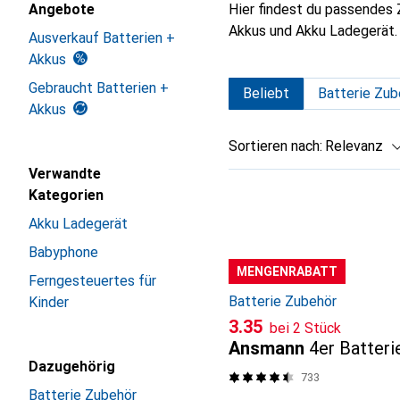
Angebote
Hier findest du passendes 
Akkus und Akku Ladegerät.
Ausverkauf Batterien +
Akkus
Gebraucht Batterien +
Beliebt
Batterie Zub
Akkus
Sortieren nach
:
Relevanz
Verwandte
Produktliste
Kategorien
Akku Ladegerät
Babyphone
MENGENRABATT
Ferngesteuertes für
Batterie Zubehör
Kinder
CHF
3.35
bei 2 Stück
Ansmann
4er Batteri
Dazugehörig
733
Batterie Zubehör