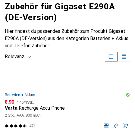
Zubehör für Gigaset E290A
(DE-Version)
Hier findest du passendes Zubehör zum Produkt Gigaset
E290A (DE-Version) aus den Kategorien Batterien + Akkus
und Telefon Zubehör.
Relevanz
Produktliste
Batterien + Akkus
CHF
CHF
8.90
4.46
/
1Stk.
Varta
Recharge Accu Phone
2 Stk., AAA, 800 mAh
471