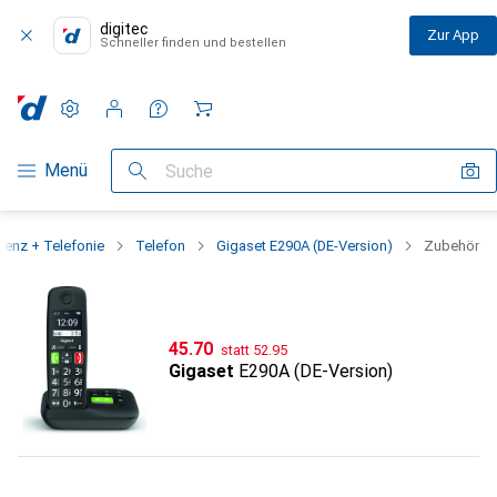
digitec
Zur App
Schneller finden und bestellen
Einstellungen
Kundenkonto
Vergleichslisten
Merklisten
Warenkorb
Navigation nach Kategorien
Menü
Suche
renz + Telefonie
Telefon
Gigaset E290A (DE-Version)
Zubehör
CHF
CHF
45.70
statt
52.95
Gigaset
E290A (DE-Version)