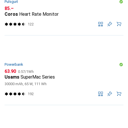
Pulsgurt
CHF
85.–
Coros
Heart Rate Monitor
122
Powerbank
CHF
CHF
63.90
0.57
/
1Wh
Usams
SuperMac Series
30000 mAh, 65 W, 111 Wh
192