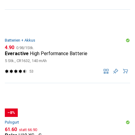
Batterien + Akkus
CHF
CHF
4.90
0.98
/
1Stk.
Everactive
High Performance Batterie
5 Stk., CR1632, 140 mAh
53
−8%
Pulsgurt
CHF
CHF
61.60
statt
66.90