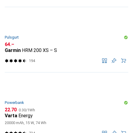
Pulsgurt
CHF
64.–
Garmin
HRM 200 XS – S
194
Powerbank
CHF
CHF
22.70
0.30
/
1Wh
Varta
Energy
20000 mAh, 15 W, 74 Wh