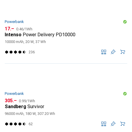
Powerbank
CHF
CHF
17.–
0.46
/
1Wh
Intenso
Power Delivery PD10000
10000 mAh, 20 W, 37 Wh
236
Powerbank
CHF
CHF
305.–
0.99
/
1Wh
Sandberg
Survivor
96000 mAh, 180 W, 307.20 Wh
62