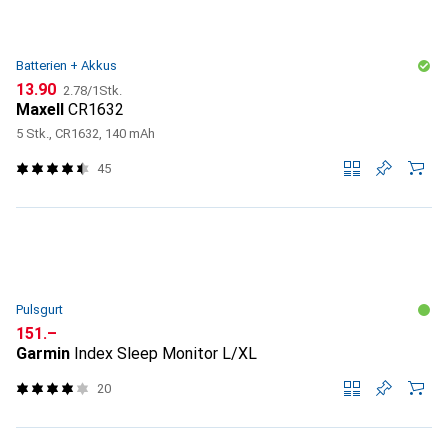
Batterien + Akkus
CHF
CHF
13.90
2.78
/
1Stk.
Maxell
CR1632
5 Stk., CR1632, 140 mAh
45
Pulsgurt
CHF
151.–
Garmin
Index Sleep Monitor L/XL
20