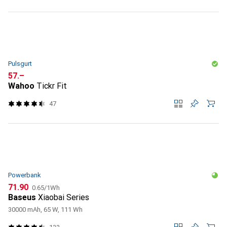
Pulsgurt
CHF
57.–
Wahoo
Tickr Fit
47
Powerbank
CHF
CHF
71.90
0.65
/
1Wh
Baseus
Xiaobai Series
30000 mAh, 65 W, 111 Wh