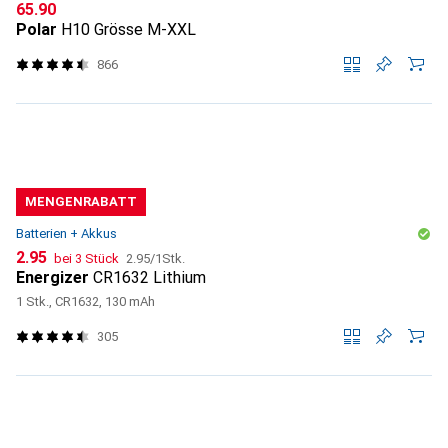
CHF
65.90
Polar
H10 Grösse M-XXL
866
MENGENRABATT
Batterien + Akkus
CHF
CHF
2.95
bei 3 Stück
2.95
/
1Stk.
Energizer
CR1632 Lithium
1 Stk., CR1632, 130 mAh
305