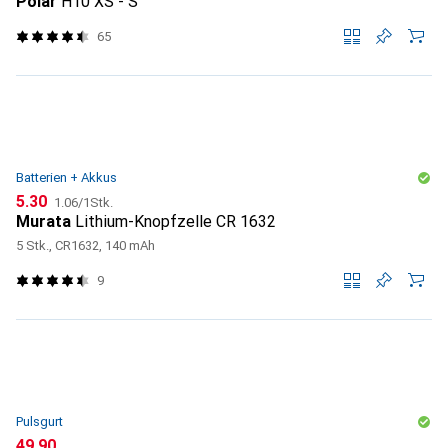
Polar
H10 XS - S
65
Batterien + Akkus
CHF
CHF
5.30
1.06
/
1Stk.
Murata
Lithium-Knopfzelle CR 1632
5 Stk., CR1632, 140 mAh
9
Pulsgurt
CHF
49.90