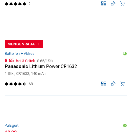
2
MENGENRABATT
Batterien + Akkus
CHF
CHF
8.65
bei 3 Stück
8.65
/
1Stk.
Panasonic
Lithium Power CR1632
1 Stk., CR1632, 140 mAh
68
Pulsgurt