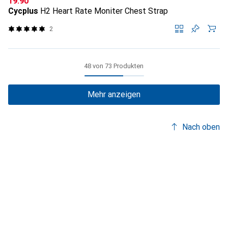
CHF
19.90
Cycplus
H2 Heart Rate Moniter Chest Strap
2
48 von 73 Produkten
Mehr anzeigen
Nach oben