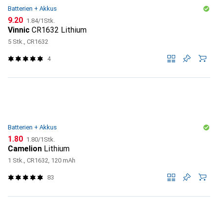
Batterien + Akkus
CHF
CHF
9.20
1.84
/
1Stk.
Vinnic
CR1632 Lithium
5 Stk., CR1632
4
Batterien + Akkus
CHF
CHF
1.80
1.80
/
1Stk.
Camelion
Lithium
1 Stk., CR1632, 120 mAh
83