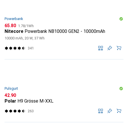
Powerbank
CHF
CHF
65.80
1.78
/
1Wh
Nitecore
Powerbank NB10000 GEN2 - 10000mAh
10000 mAh, 20 W, 37 Wh
341
Pulsgurt
CHF
42.90
Polar
H9 Grösse M-XXL
263