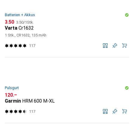
Batterien + Akkus
CHF
CHF
3.50
3.50
/
1Stk.
Varta
Cr1632
1 Stk., CR1632, 135 mAh
117
Pulsgurt
CHF
120.–
Garmin
HRM 600 M-XL
117