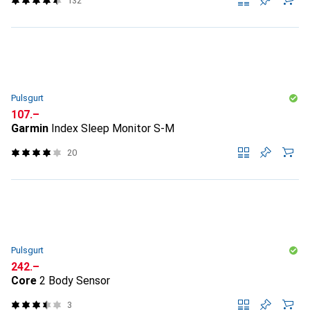
132
Pulsgurt
CHF
107.–
Garmin
Index Sleep Monitor S-M
20
Pulsgurt
CHF
242.–
Core
2 Body Sensor
3