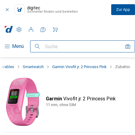
digitec
Zur App
Schneller finden und bestellen
Einstellungen
Kundenkonto
Vergleichslisten
Merklisten
Warenkorb
Navigation nach Kategorien
Menü
Suche
arables
Smartwatch
Garmin Vivofit jr. 2 Princess Pink
Zubehör
Garmin
Vivofit jr. 2 Princess Pink
11 mm, ohne SIM