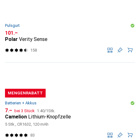
Pulsgurt
CHF
101.–
Polar
Verity Sense
158
MENGENRABATT
Batterien + Akkus
CHF
CHF
7.–
bei 3 Stück
1.40
/
1Stk.
Camelion
Lithium-Knopfzelle
5 Stk., CR1632, 120 mAh
83