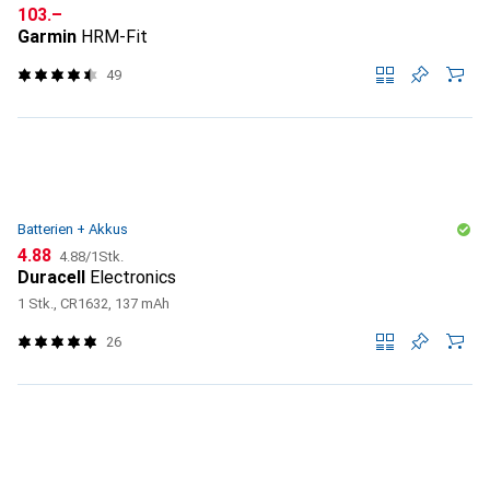
CHF
103.–
Garmin
HRM-Fit
49
Batterien + Akkus
CHF
CHF
4.88
4.88
/
1Stk.
Duracell
Electronics
1 Stk., CR1632, 137 mAh
26