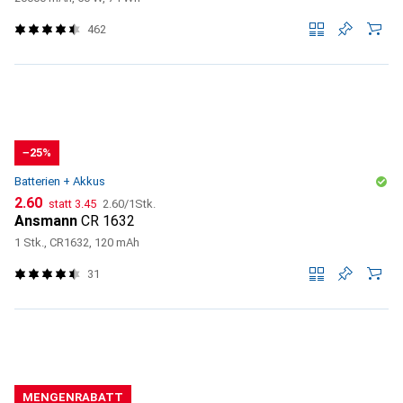
462
−25%
Batterien + Akkus
CHF
CHF
CHF
2.60
statt
3.45
2.60
/
1Stk.
Ansmann
CR 1632
1 Stk., CR1632, 120 mAh
31
MENGENRABATT