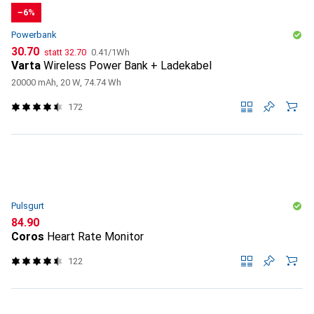
−6%
Powerbank
CHF
CHF
CHF
30.70
statt
32.70
0.41
/
1Wh
Varta
Wireless Power Bank + Ladekabel
20000 mAh, 20 W, 74.74 Wh
172
Pulsgurt
CHF
84.90
Coros
Heart Rate Monitor
122