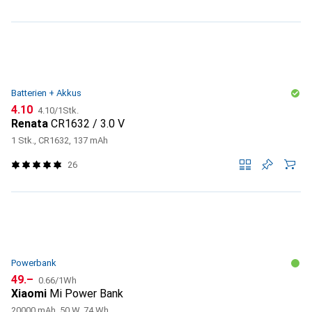
Batterien + Akkus
CHF
CHF
4.10
4.10
/
1Stk.
Renata
CR1632 / 3.0 V
1 Stk., CR1632, 137 mAh
26
Powerbank
CHF
CHF
49.–
0.66
/
1Wh
Xiaomi
Mi Power Bank
20000 mAh, 50 W, 74 Wh