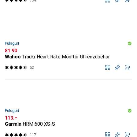
734
Pulsgurt
CHF
81.90
Wahoo
Trackr Heart Rate Monitor Uhrenzubehör
52
Pulsgurt
CHF
113.–
Garmin
HRM 600 XS-S
117