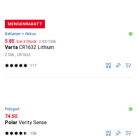
MENGENRABATT
Batterien + Akkus
CHF
CHF
5.85
bei 3 Stück
2.93
/
1Stk.
Varta
CR1632 Lithium
2 Stk., CR1632
117
Pulsgurt
CHF
74.50
Polar
Verity Sense
158