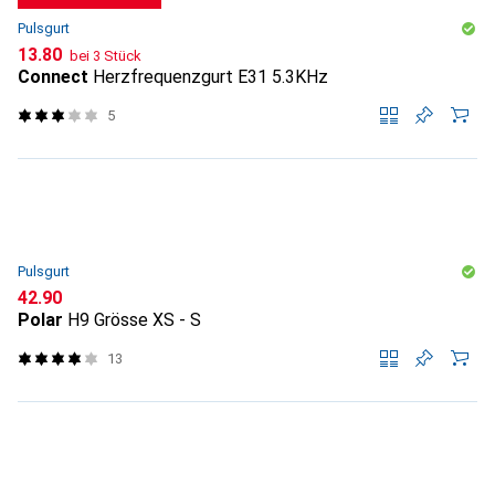
Pulsgurt
CHF
13.80
bei 3 Stück
Connect
Herzfrequenzgurt E31 5.3KHz
5
Pulsgurt
CHF
42.90
Polar
H9 Grösse XS - S
13