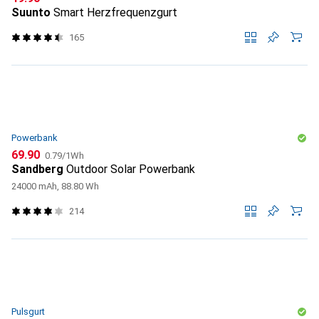
Suunto
Smart Herzfrequenzgurt
165
Powerbank
CHF
CHF
69.90
0.79
/
1Wh
Sandberg
Outdoor Solar Powerbank
24000 mAh, 88.80 Wh
214
Pulsgurt