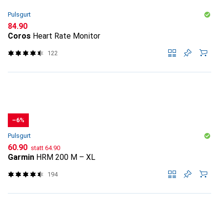
Pulsgurt
CHF
84.90
Coros
Heart Rate Monitor
122
−6%
Pulsgurt
CHF
CHF
60.90
statt
64.90
Garmin
HRM 200 M – XL
194