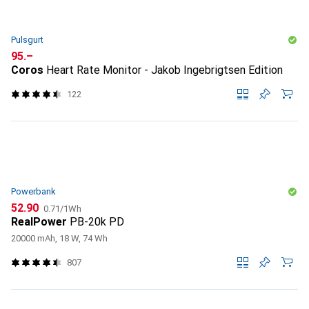
Pulsgurt
CHF
95.–
Coros
Heart Rate Monitor - Jakob Ingebrigtsen Edition
122
Powerbank
CHF
CHF
52.90
0.71
/
1Wh
RealPower
PB-20k PD
20000 mAh, 18 W, 74 Wh
807