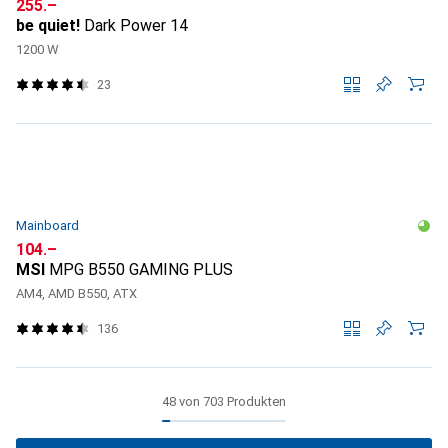
CHF
255.–
be quiet!
Dark Power 14
1200 W
23
Mainboard
CHF
104.–
MSI
MPG B550 GAMING PLUS
AM4, AMD B550, ATX
136
48 von 703 Produkten