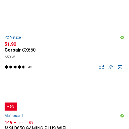
PC Netzteil
CHF
51.90
Corsair
CX650
650 W
45
−6%
Mainboard
CHF
CHF
149.–
statt
159.–
MSI
B650 GAMING PLUS WIFI