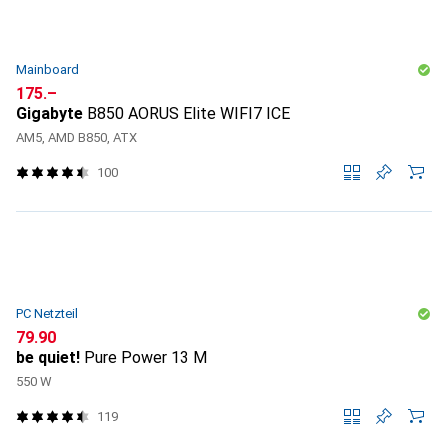
Mainboard
CHF
175.–
Gigabyte
B850 AORUS Elite WIFI7 ICE
AM5, AMD B850, ATX
100
PC Netzteil
CHF
79.90
be quiet!
Pure Power 13 M
550 W
119