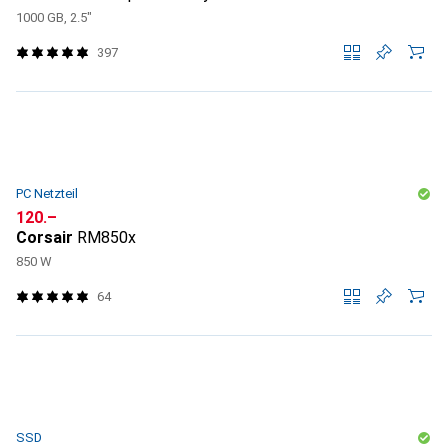
1000 GB, 2.5"
397
PC Netzteil
CHF
120.–
Corsair
RM850x
850 W
64
SSD