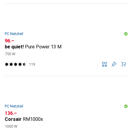
PC Netzteil
CHF
96.–
be quiet!
Pure Power 13 M
750 W
119
PC Netzteil
CHF
136.–
Corsair
RM1000x
1000 W