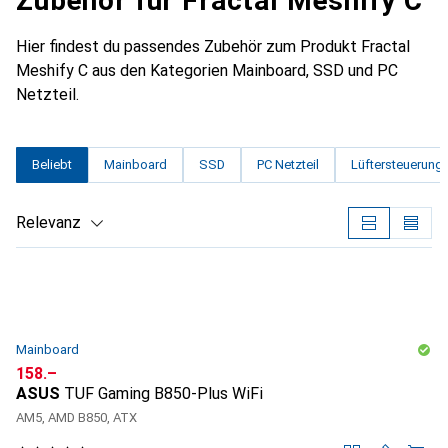
Zubehör für Fractal Meshify C
Hier findest du passendes Zubehör zum Produkt Fractal
Meshify C aus den Kategorien Mainboard, SSD und PC
Netzteil.
Beliebt
Mainboard
SSD
PC Netzteil
Lüftersteuerung
Relevanz
Produktliste
Mainboard
CHF
158.–
ASUS
TUF Gaming B850-Plus WiFi
AM5, AMD B850, ATX