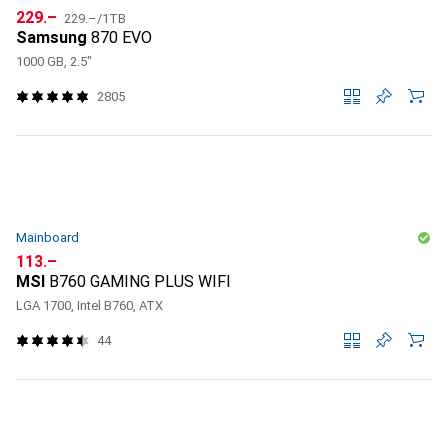
CHF
CHF
229.–
229.–
/
1TB
Samsung
870 EVO
1000 GB, 2.5"
2805
Mainboard
CHF
113.–
MSI
B760 GAMING PLUS WIFI
LGA 1700, Intel B760, ATX
44