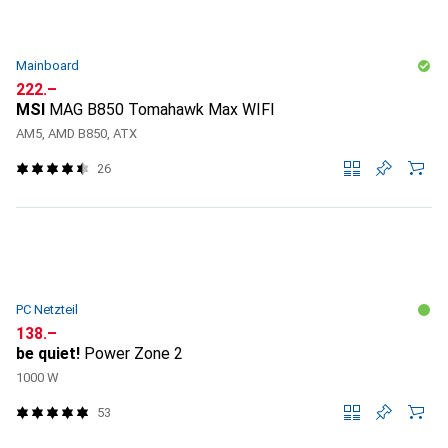
Mainboard
CHF
222.–
MSI
MAG B850 Tomahawk Max WIFI
AM5, AMD B850, ATX
26
PC Netzteil
CHF
138.–
be quiet!
Power Zone 2
1000 W
53