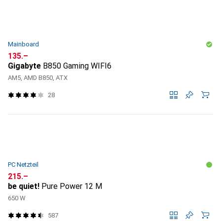
Mainboard
CHF
135.–
Gigabyte
B850 Gaming WIFI6
AM5, AMD B850, ATX
28
PC Netzteil
CHF
215.–
be quiet!
Pure Power 12 M
650 W
587