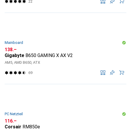
22
Mainboard
CHF
138.–
Gigabyte
B650 GAMING X AX V2
AM5, AMD B650, ATX
69
PC Netzteil
CHF
116.–
Corsair
RM850e