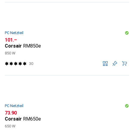
PC Netzteil
CHF
101.–
Corsair
RM850e
850 W
30
PC Netzteil
CHF
73.90
Corsair
RM650e
650 W