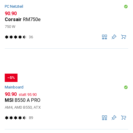
PC Netzteil
CHF
90.90
Corsair
RM750e
750 W
36
−5%
Mainboard
CHF
CHF
90.90
statt
95.90
MSI
B550 A PRO
AM4, AMD B550, ATX
89