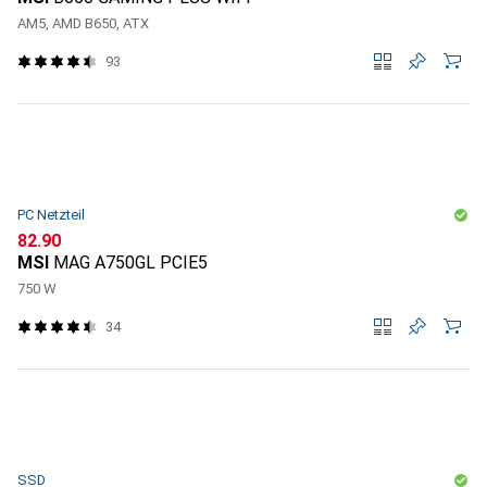
AM5, AMD B650, ATX
93
PC Netzteil
CHF
82.90
MSI
MAG A750GL PCIE5
750 W
34
SSD