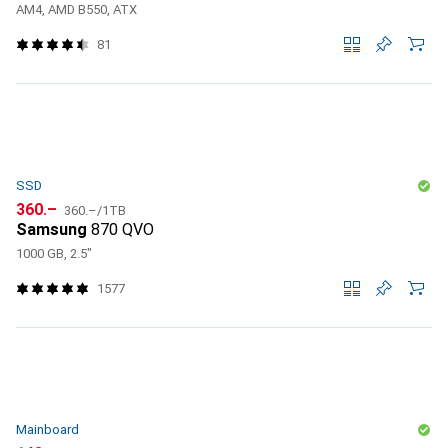
AM4, AMD B550, ATX
81
SSD
CHF
CHF
360.–
360.–
/
1TB
Samsung
870 QVO
1000 GB, 2.5"
1577
Mainboard