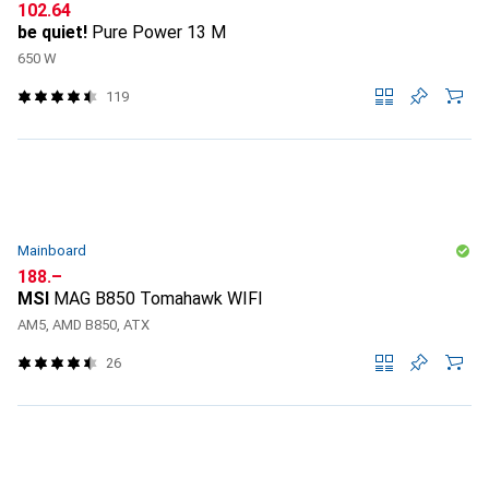
CHF
102.64
be quiet!
Pure Power 13 M
650 W
119
Mainboard
CHF
188.–
MSI
MAG B850 Tomahawk WIFI
AM5, AMD B850, ATX
26