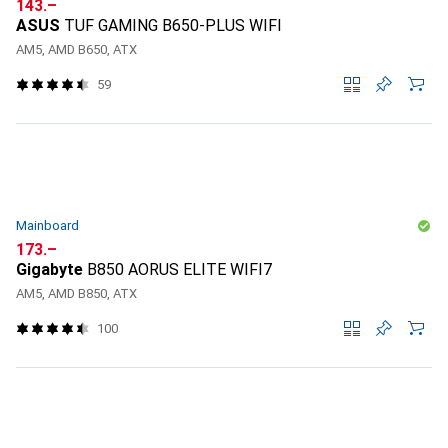
CHF
143.–
ASUS
TUF GAMING B650-PLUS WIFI
AM5, AMD B650, ATX
59
Mainboard
CHF
173.–
Gigabyte
B850 AORUS ELITE WIFI7
AM5, AMD B850, ATX
100