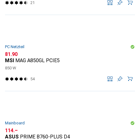
21
PC Netzteil
CHF
81.90
MSI
MAG A850GL PCIE5
850 W
54
Mainboard
CHF
114.–
ASUS
PRIME B760-PLUS D4