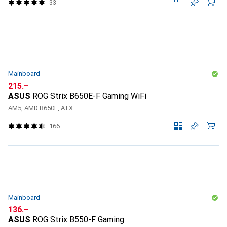
33
Mainboard
CHF
215.–
ASUS
ROG Strix B650E-F Gaming WiFi
AM5, AMD B650E, ATX
166
Mainboard
CHF
136.–
ASUS
ROG Strix B550-F Gaming