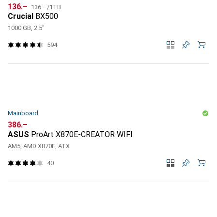
CHF
CHF
136.–
136.–
/
1TB
Crucial
BX500
1000 GB, 2.5"
594
Mainboard
CHF
386.–
ASUS
ProArt X870E-CREATOR WIFI
AM5, AMD X870E, ATX
40