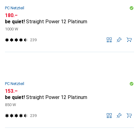
PC Netzteil
CHF
180.–
be quiet!
Straight Power 12 Platinum
1000 W
239
PC Netzteil
CHF
153.–
be quiet!
Straight Power 12 Platinum
850 W
239