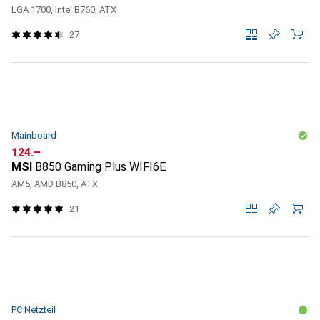
LGA 1700, Intel B760, ATX
27
Mainboard
CHF
124.–
MSI
B850 Gaming Plus WIFI6E
AM5, AMD B850, ATX
21
PC Netzteil