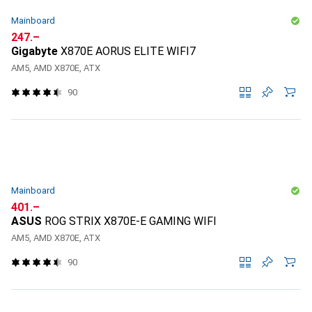
Mainboard
CHF
247.–
Gigabyte
X870E AORUS ELITE WIFI7
AM5, AMD X870E, ATX
90
Mainboard
CHF
401.–
ASUS
ROG STRIX X870E-E GAMING WIFI
AM5, AMD X870E, ATX
90