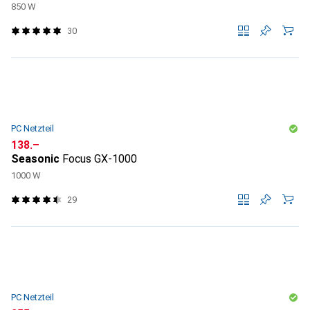
850 W
30
PC Netzteil
CHF
138.–
Seasonic
Focus GX-1000
1000 W
29
PC Netzteil