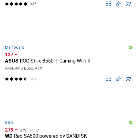
335
Mainboard
CHF
137.–
ASUS
ROG Strix B550-F Gaming WiFi II
AM4, AMD B550, ATX
157
SSD
CHF
CHF
279.–
279.–
/
1TB
WD
Red SA500 powered by SANDISK