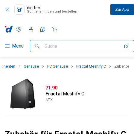
digitec
Zur App
Schneller finden und bestellen
Einstellungen
Kundenkonto
Vergleichslisten
Merklisten
Warenkorb
Navigation nach Kategorien
Menü
Suche
ponenten
Gehäuse
PC Gehäuse
Fractal Meshify C
Zubehör
CHF
71.90
Fractal
Meshify C
ATX