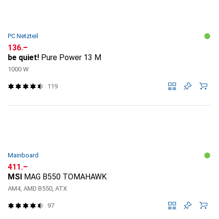
PC Netzteil
CHF
136.–
be quiet!
Pure Power 13 M
1000 W
119
Mainboard
CHF
411.–
MSI
MAG B550 TOMAHAWK
AM4, AMD B550, ATX
97