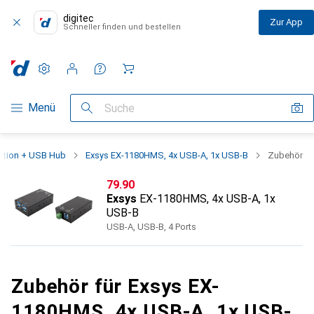
digitec
Zur App
Schneller finden und bestellen
Einstellungen
Kundenkonto
Vergleichslisten
Merklisten
Warenkorb
Navigation nach Kategorien
Menü
Suche
ation + USB Hub
Exsys EX-1180HMS, 4x USB-A, 1x USB-B
Zubehör
CHF
79.90
Exsys
EX-1180HMS, 4x USB-A, 1x
USB-B
USB-A, USB-B, 4 Ports
Zubehör für Exsys EX-
1180HMS, 4x USB-A, 1x USB-