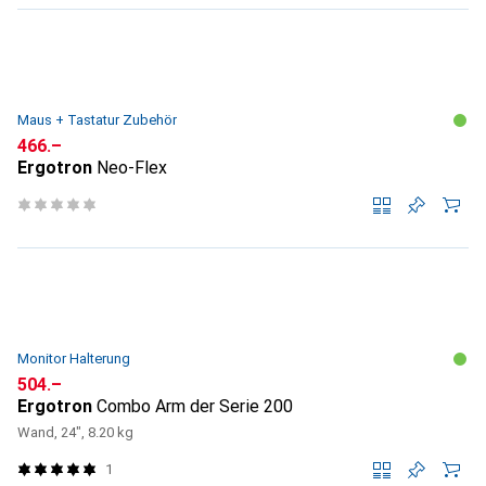
Maus + Tastatur Zubehör
CHF
466.–
Ergotron
Neo-Flex
Monitor Halterung
CHF
504.–
Ergotron
Combo Arm der Serie 200
Wand, 24", 8.20 kg
1