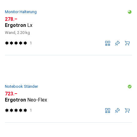
Monitor Halterung
CHF
278.–
Ergotron
Lx
Wand, 2.20 kg
1
Notebook Ständer
CHF
723.–
Ergotron
Neo-Flex
1