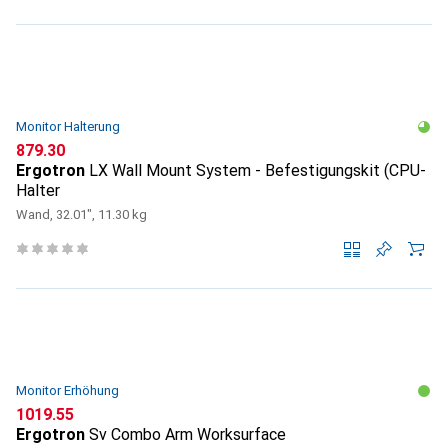
Monitor Halterung
CHF
879.30
Ergotron
LX Wall Mount System - Befestigungskit (CPU-
Halter
Wand, 32.01", 11.30 kg
Monitor Erhöhung
CHF
1019.55
Ergotron
Sv Combo Arm Worksurface