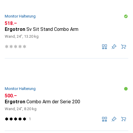
Monitor Halterung
CHF
518.–
Ergotron
Sv Sit Stand Combo Arm
Wand, 24", 13.20 kg
Monitor Halterung
CHF
500.–
Ergotron
Combo Arm der Serie 200
Wand, 24", 8.20 kg
1