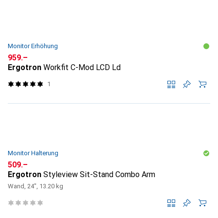
Monitor Erhöhung
CHF
959.–
Ergotron
Workfit C-Mod LCD Ld
1
Monitor Halterung
CHF
509.–
Ergotron
Styleview Sit-Stand Combo Arm
Wand, 24", 13.20 kg