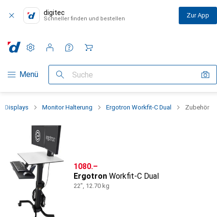
digitec
Zur App
Schneller finden und bestellen
Einstellungen
Kundenkonto
Vergleichslisten
Merklisten
Warenkorb
Navigation nach Kategorien
Menü
Suche
Displays
Monitor Halterung
Ergotron Workfit-C Dual
Zubehör
CHF
1080.–
Ergotron
Workfit-C Dual
22", 12.70 kg