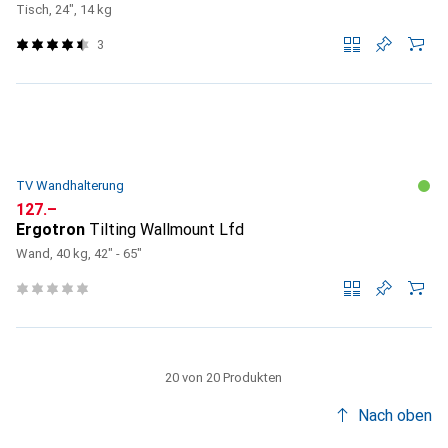
Tisch, 24", 14 kg
3
TV Wandhalterung
CHF
127.–
Ergotron
Tilting Wallmount Lfd
Wand, 40 kg, 42" - 65"
20 von 20 Produkten
Nach oben