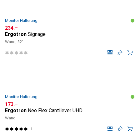
Monitor Halterung
CHF
234.–
Ergotron
Signage
Wand, 32"
Monitor Halterung
CHF
173.–
Ergotron
Neo Flex Cantilever UHD
Wand
1