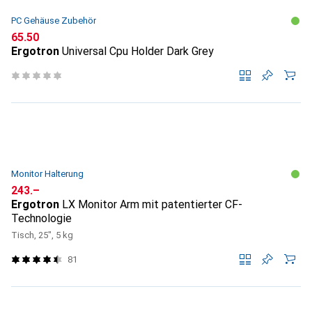
PC Gehäuse Zubehör
CHF
65.50
Ergotron
Universal Cpu Holder Dark Grey
Monitor Halterung
CHF
243.–
Ergotron
LX Monitor Arm mit patentierter CF-
Technologie
Tisch, 25", 5 kg
81