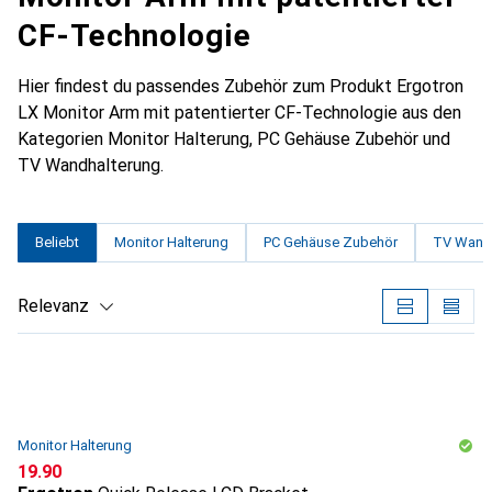
CF-Technologie
Hier findest du passendes Zubehör zum Produkt Ergotron
LX Monitor Arm mit patentierter CF-Technologie aus den
Kategorien Monitor Halterung, PC Gehäuse Zubehör und
TV Wandhalterung.
Beliebt
Monitor Halterung
PC Gehäuse Zubehör
TV Wandh
Relevanz
Produktliste
Monitor Halterung
CHF
19.90