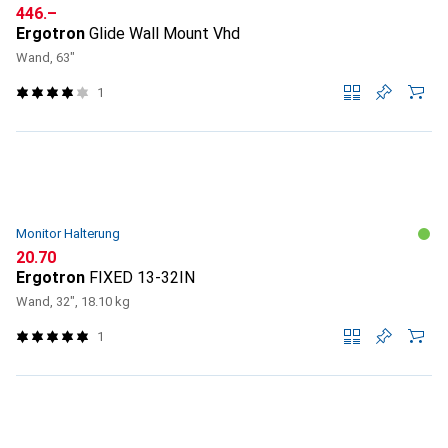
CHF
446.–
Ergotron
Glide Wall Mount Vhd
Wand, 63"
1
Monitor Halterung
CHF
20.70
Ergotron
FIXED 13-32IN
Wand, 32", 18.10 kg
1