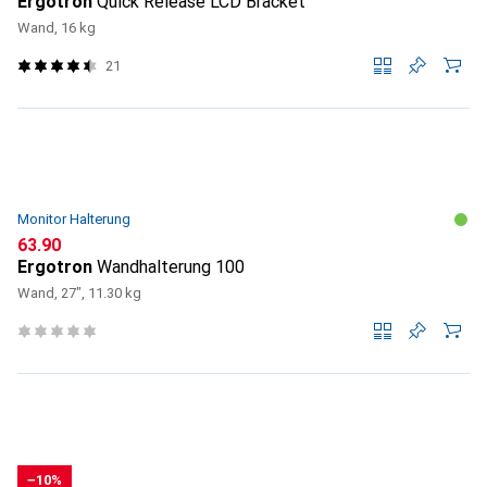
Ergotron
Quick Release LCD Bracket
Wand, 16 kg
21
Monitor Halterung
CHF
63.90
Ergotron
Wandhalterung 100
Wand, 27", 11.30 kg
−10%