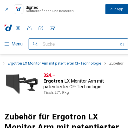
digitec
Zur App
Schneller finden und bestellen
Einstellungen
Kundenkonto
Vergleichslisten
Merklisten
Warenkorb
Navigation nach Kategorien
Menü
Suche
Ergotron LX Monitor Arm mit patentierter CF-Technologie
Zubehör
CHF
324.–
Ergotron
LX Monitor Arm mit
patentierter CF-Technologie
Tisch, 27", 9 kg
Zubehör für Ergotron LX
Monitor Arm mit patentierter