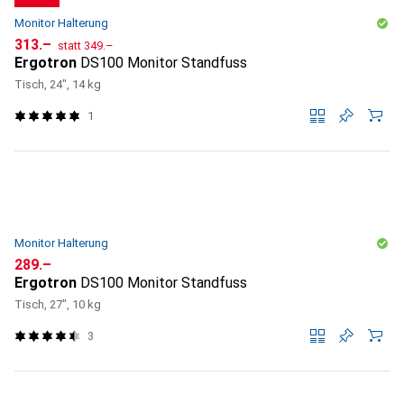
Monitor Halterung
CHF
CHF
313.–
statt
349.–
Ergotron
DS100 Monitor Standfuss
Tisch, 24", 14 kg
1
Monitor Halterung
CHF
289.–
Ergotron
DS100 Monitor Standfuss
Tisch, 27", 10 kg
3