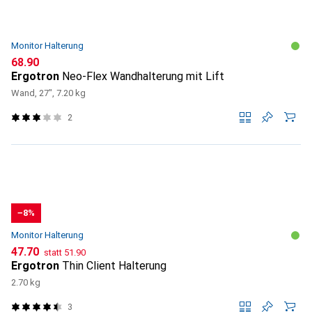
Monitor Halterung
CHF
68.90
Ergotron
Neo-Flex Wandhalterung mit Lift
Wand, 27", 7.20 kg
2
−8%
Monitor Halterung
CHF
CHF
47.70
statt
51.90
Ergotron
Thin Client Halterung
2.70 kg
3