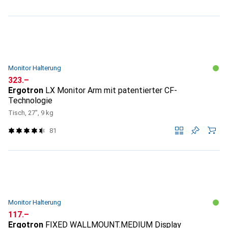
Monitor Halterung
CHF
323.–
Ergotron
LX Monitor Arm mit patentierter CF-
Technologie
Tisch, 27", 9 kg
81
Monitor Halterung
CHF
117.–
Ergotron
FIXED WALLMOUNT.MEDIUM Display