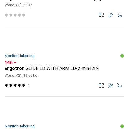
Wand, 65", 29 kg
Monitor Halterung
CHF
146.–
Ergotron
GLIDE LD WITH ARM LD-X min42IN
Wand, 42", 13.60 kg
1
Monitor Halterung