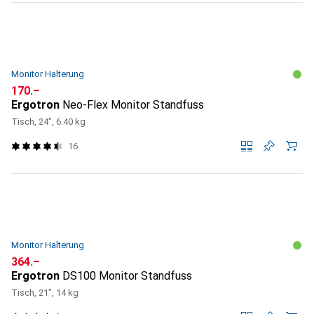
Monitor Halterung
CHF
170.–
Ergotron
Neo-Flex Monitor Standfuss
Tisch, 24", 6.40 kg
16
Monitor Halterung
CHF
364.–
Ergotron
DS100 Monitor Standfuss
Tisch, 21", 14 kg