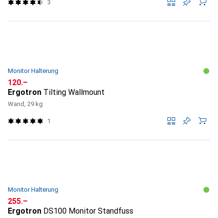
3
Monitor Halterung
CHF
120.–
Ergotron
Tilting Wallmount
Wand, 29 kg
1
Monitor Halterung
CHF
255.–
Ergotron
DS100 Monitor Standfuss