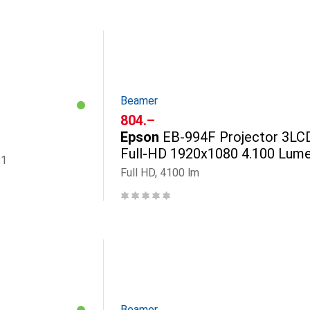
Beamer
CHF
804.–
Epson
EB-994F Projector 3LC
Full-HD 1920x1080 4.100 Lum
:1
Full HD, 4100 lm
Beamer