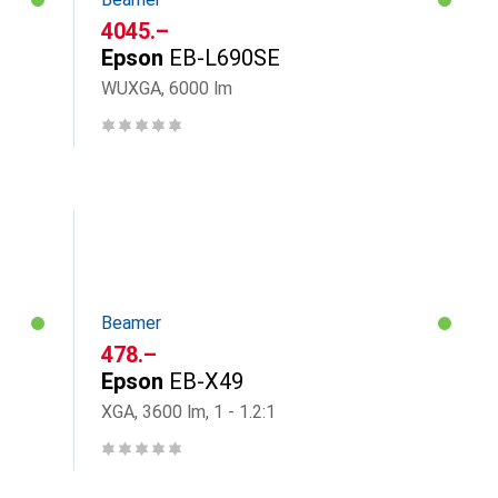
CHF
4045.–
Epson
EB-L690SE
WUXGA, 6000 lm
Beamer
CHF
478.–
Epson
EB-X49
XGA, 3600 lm, 1 - 1.2:1