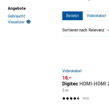
Angebote
Beliebt
Videokabel
Gebraucht
Visualizer
Sortieren nach
:
Relevanz
Produktliste
Videokabel
CHF
18.–
Digitec
HDMI-HDMI 2
5 m
1916