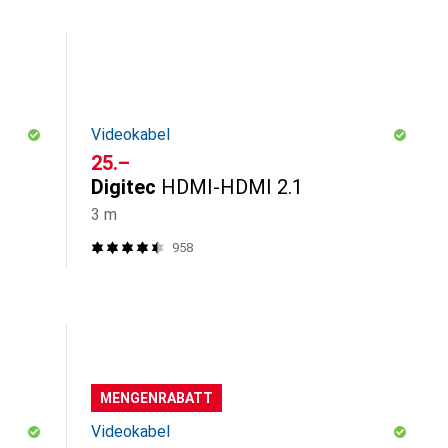
Videokabel
CHF
25.–
Digitec
HDMI-HDMI 2.1
3 m
958
MENGENRABATT
Videokabel