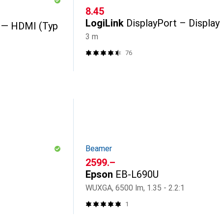
CHF
8.45
LogiLink
DisplayPort – Displa
 — HDMI (Typ
3 m
76
Beamer
CHF
2599.–
Epson
EB-L690U
WUXGA, 6500 lm, 1.35 - 2.2:1
1