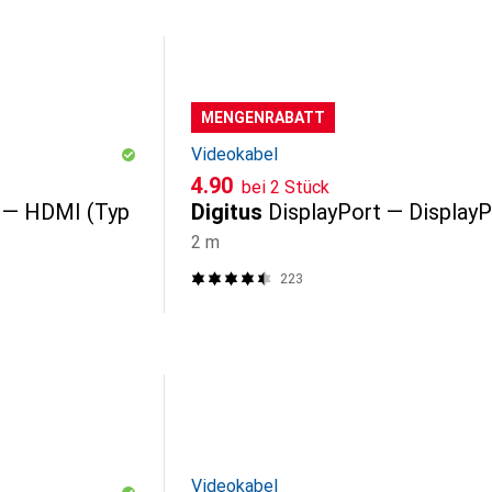
MENGENRABATT
Videokabel
CHF
4.90
bei 2 Stück
 — HDMI (Typ
Digitus
DisplayPort — DisplayP
2 m
223
Videokabel