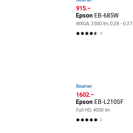
CHF
915.–
Epson
EB-685W
WXGA, 3500 lm, 0.28 - 0.37
3
Beamer
CHF
1602.–
Epson
EB-L210SF
Full HD, 4000 lm
2