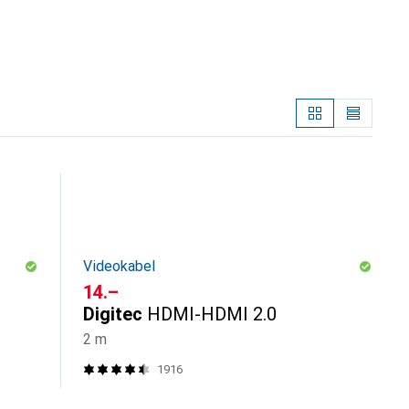
Videokabel
CHF
14.–
Digitec
HDMI-HDMI 2.0
2 m
1916