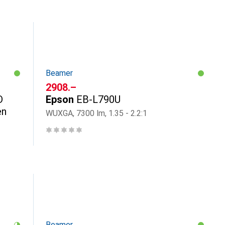
Beamer
CHF
2908.–
D
Epson
EB-L790U
en
WUXGA, 7300 lm, 1.35 - 2.2:1
Beamer