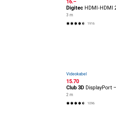
CHF
16.–
Digitec
HDMI-HDMI 2
3 m
1916
Videokabel
CHF
15.70
Club 3D
DisplayPort 
2 m
1096