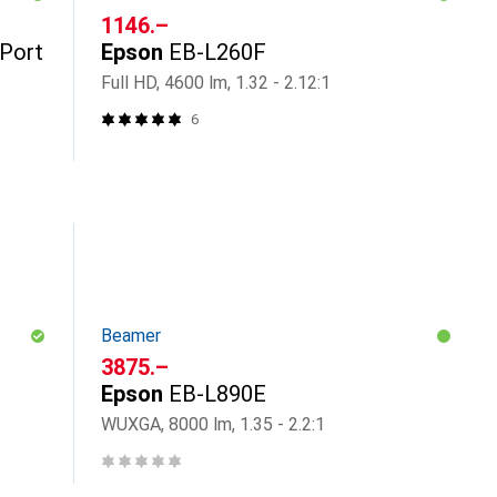
CHF
1146.–
yPort
Epson
EB-L260F
Full HD, 4600 lm, 1.32 - 2.12:1
6
Beamer
CHF
3875.–
Epson
EB-L890E
WUXGA, 8000 lm, 1.35 - 2.2:1