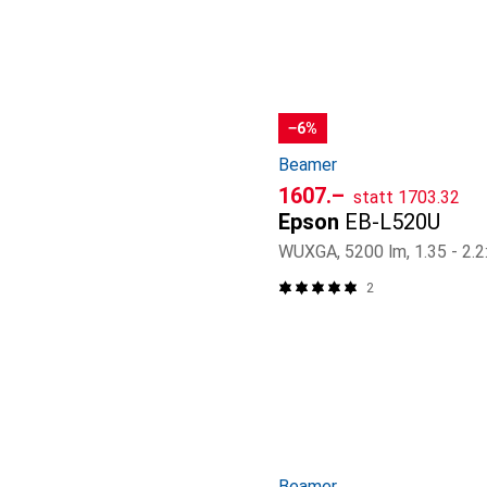
−6%
Beamer
CHF
CHF
1607.–
statt
1703.32
Epson
EB-L520U
WUXGA, 5200 lm, 1.35 - 2.2
2
Beamer