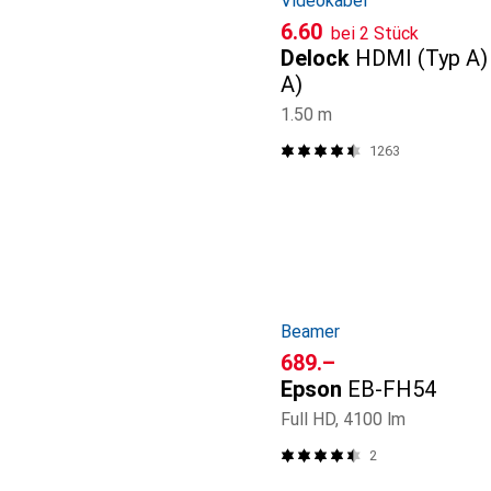
Videokabel
CHF
6.60
bei 2 Stück
Delock
HDMI (Typ A)
A)
1.50 m
1263
Beamer
CHF
689.–
Epson
EB-FH54
Full HD, 4100 lm
2