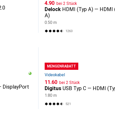
CHF
4.90
bei 2 Stück
.0
Delock
HDMI (Typ A) — HDMI 
A)
0.50 m
1263
MENGENRABATT
Videokabel
CHF
11.60
bei 2 Stück
— DisplayPort
Digitus
USB Typ C — HDMI (Ty
1.80 m
521