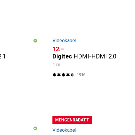
Videokabel
CHF
12.–
.1
Digitec
HDMI-HDMI 2.0
1 m
1916
MENGENRABATT
Videokabel