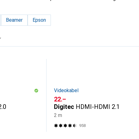
Beamer
Epson
Videokabel
CHF
22.–
.0
Digitec
HDMI-HDMI 2.1
2 m
958