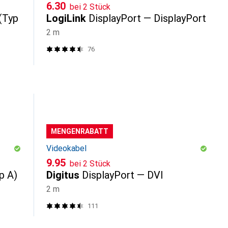
CHF
6.30
bei 2 Stück
(Typ
LogiLink
DisplayPort — DisplayPort
2 m
76
MENGENRABATT
Videokabel
CHF
9.95
bei 2 Stück
p A)
Digitus
DisplayPort — DVI
2 m
111