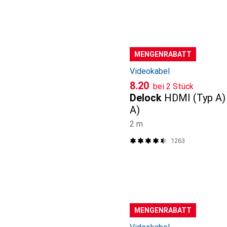
MENGENRABATT
Videokabel
CHF
8.20
bei 2 Stück
Delock
HDMI (Typ A)
A)
2 m
1263
MENGENRABATT