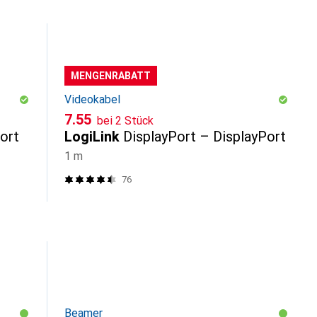
MENGENRABATT
Videokabel
CHF
7.55
bei 2 Stück
ort
LogiLink
DisplayPort – DisplayPort
1 m
76
Beamer