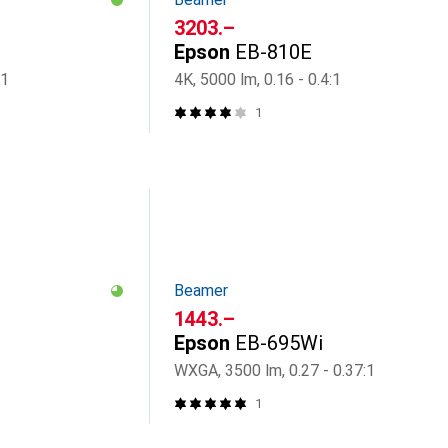
CHF
3203.–
Epson
EB-810E
:1
4K, 5000 lm, 0.16 - 0.4:1
1
Beamer
CHF
1443.–
Epson
EB-695Wi
WXGA, 3500 lm, 0.27 - 0.37:1
1