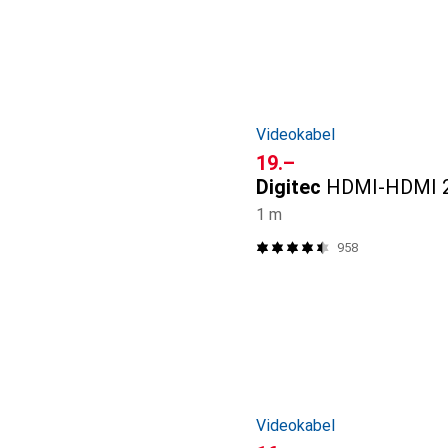
Videokabel
CHF
19.–
Digitec
HDMI-HDMI 2
1 m
958
Videokabel