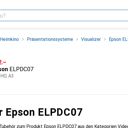
 Heimkino
Präsentationssysteme
Visualizer
Epson E
F
2.–
son
ELPDC07
 HD, A3
ür Epson ELPDC07
 Zubehör zum Produkt Epson ELPDC07 aus den Kategorien Vide