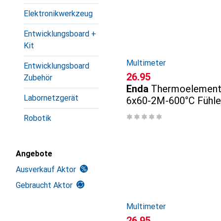
Elektronikwerkzeug
Entwicklungsboard +
Kit
Multimeter
Entwicklungsboard
CHF
26.95
Zubehör
Enda
Thermoelement
Labornetzgerät
6x60-2M-600°C Fühle
Messbereich Temper
Robotik
Angebote
Ausverkauf Aktor
Gebraucht Aktor
Multimeter
CHF
26.95