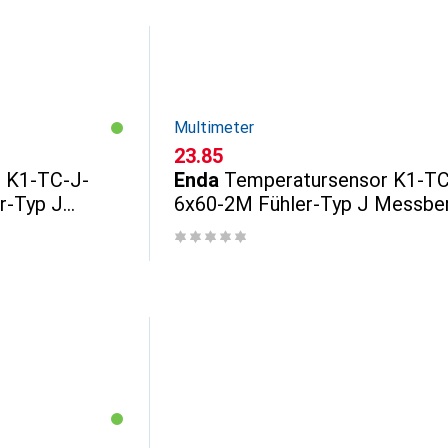
Multimeter
CHF
23.85
 K1-TC-J-
Enda
Temperatursensor K1-TC
r-Typ J
6x60-2M Fühler-Typ J Messbe
atur-50
Temperatur-50 bi