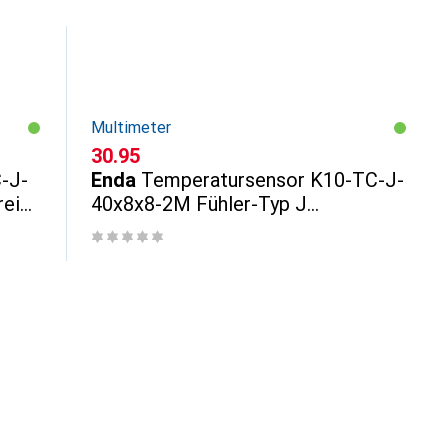
Multimeter
CHF
30.95
-J-
Enda
Temperatursensor K10-TC-J-
reich
40x8x8-2M Fühler-Typ J
Messbereich Temperatur-50