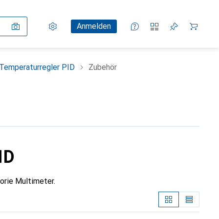
Einstellungen
Kundenkonto
Vergleichslisten
Merklisten
Warenkorb
Anmelden
Temperaturregler PID
Zubehör
ID
orie Multimeter.