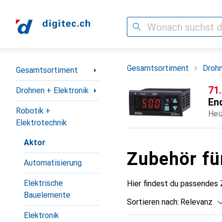
Suche
Navigation nach Kategorien
Gesamtsortiment
Drohn
Gesamtsortiment
CH
71
Drohnen + Elektronik
En
Robotik +
Hei
Elektrotechnik
Aktor
Zubehör fü
Automatisierung
Elektrische
Hier findest du passendes
Bauelemente
Sortieren nach
:
Relevanz
Elektronik
Produktliste