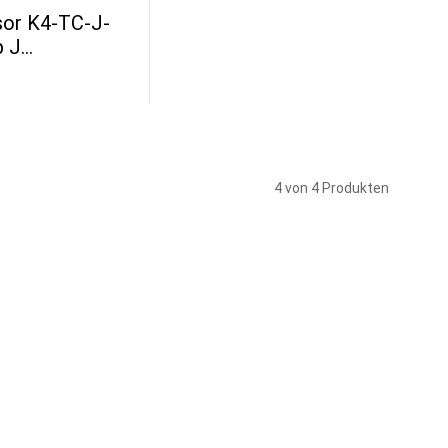
or K4-TC-J-
p J
tur-50 b
4 von 4 Produkten