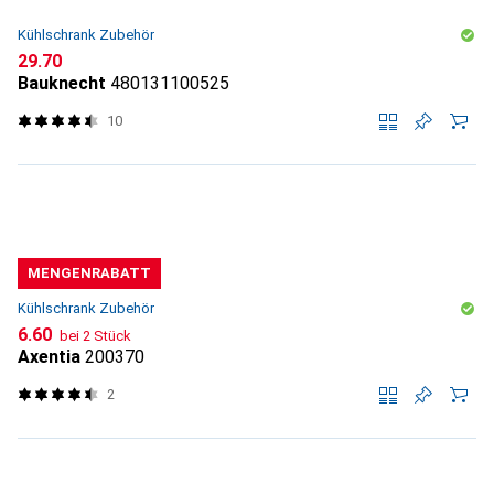
Kühlschrank Zubehör
CHF
29.70
Bauknecht
480131100525
10
MENGENRABATT
Kühlschrank Zubehör
CHF
6.60
bei 2 Stück
Axentia
200370
2