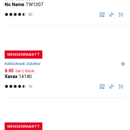
No Name
TW1307
30
MENGENRABATT
Kühlschrank Zubehör
CHF
6.45
bei 2 Stück
Xavax
14140
16
MENGENRABATT