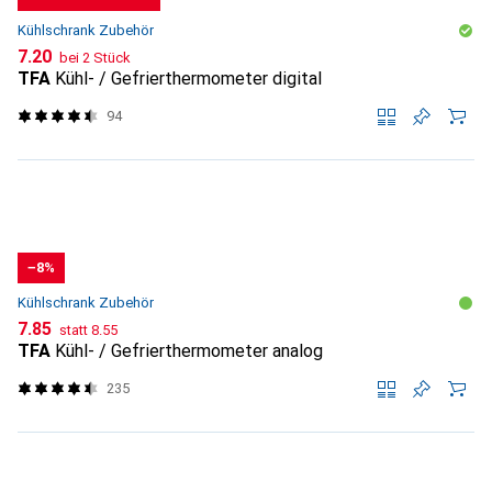
Kühlschrank Zubehör
CHF
7.20
bei 2 Stück
TFA
Kühl- / Gefrierthermometer digital
94
−8%
Kühlschrank Zubehör
CHF
CHF
7.85
statt
8.55
TFA
Kühl- / Gefrierthermometer analog
235