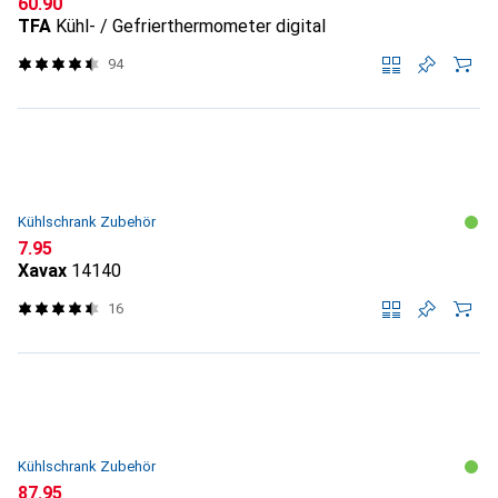
CHF
60.90
TFA
Kühl- / Gefrierthermometer digital
94
Kühlschrank Zubehör
CHF
7.95
Xavax
14140
16
Kühlschrank Zubehör
CHF
87.95