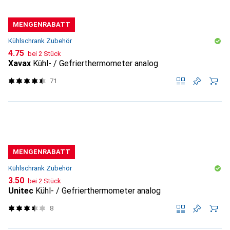
MENGENRABATT
Kühlschrank Zubehör
CHF
4.75
bei 2 Stück
Xavax
Kühl- / Gefrierthermometer analog
71
MENGENRABATT
Kühlschrank Zubehör
CHF
3.50
bei 2 Stück
Unitec
Kühl- / Gefrierthermometer analog
8