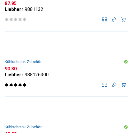
CHF
87.95
Liebherr
9881132
Kühlschrank Zubehör
CHF
90.80
Liebherr
988126300
1
Kühlschrank Zubehör