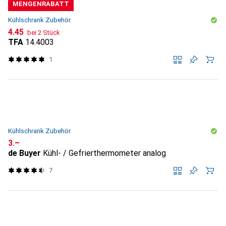
MENGENRABATT
Kühlschrank Zubehör
CHF
4.45
bei 2 Stück
TFA
14.4003
1
Kühlschrank Zubehör
CHF
3.–
de Buyer
Kühl- / Gefrierthermometer analog
7