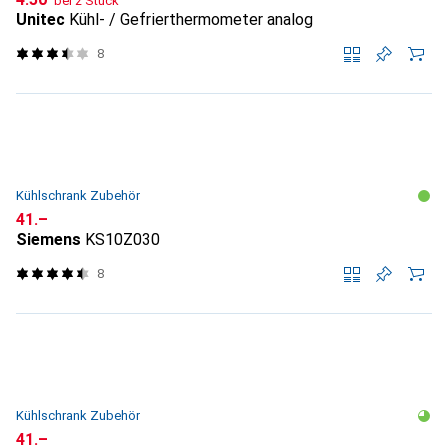
bei 2 Stück
Unitec
Kühl- / Gefrierthermometer analog
8
Kühlschrank Zubehör
CHF
41.–
Siemens
KS10Z030
8
Kühlschrank Zubehör
CHF
41.–