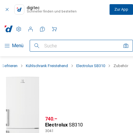
digitec
Zur App
Schneller finden und bestellen
Einstellungen
Kundenkonto
Vergleichslisten
Merklisten
Warenkorb
Navigation nach Kategorien
Menü
Suche
+ Gefrieren
Kühlschrank Freistehend
Electrolux SB310
Zubehör
CHF
740.–
Electrolux
SB310
304 l