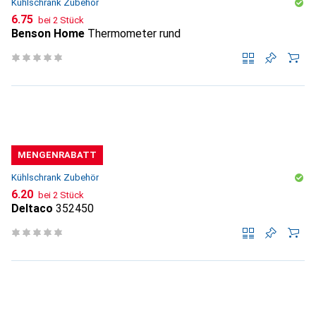
Kühlschrank Zubehör
CHF
6.75
bei 2 Stück
Benson Home
Thermometer rund
MENGENRABATT
Kühlschrank Zubehör
CHF
6.20
bei 2 Stück
Deltaco
352450