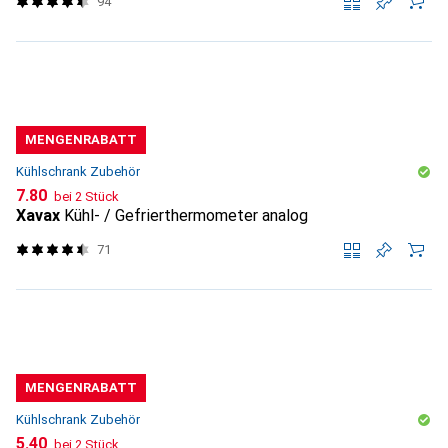
94
MENGENRABATT
Kühlschrank Zubehör
CHF
7.80
bei 2 Stück
Xavax
Kühl- / Gefrierthermometer analog
71
MENGENRABATT
Kühlschrank Zubehör
CHF
5.40
bei 2 Stück