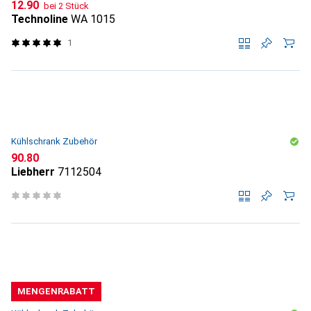
CHF
12.90
bei 2 Stück
Technoline
WA 1015
1
Kühlschrank Zubehör
CHF
90.80
Liebherr
7112504
MENGENRABATT