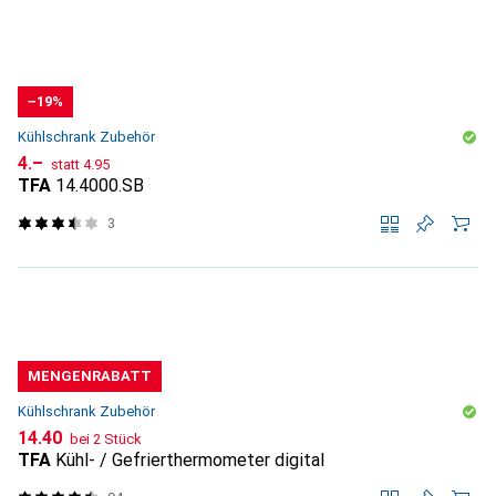
−19%
Kühlschrank Zubehör
CHF
CHF
4.–
statt
4.95
TFA
14.4000.SB
3
MENGENRABATT
Kühlschrank Zubehör
CHF
14.40
bei 2 Stück
TFA
Kühl- / Gefrierthermometer digital