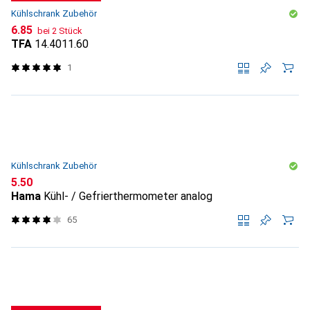
Kühlschrank Zubehör
CHF
6.85
bei 2 Stück
TFA
14.4011.60
1
Kühlschrank Zubehör
CHF
5.50
Hama
Kühl- / Gefrierthermometer analog
65