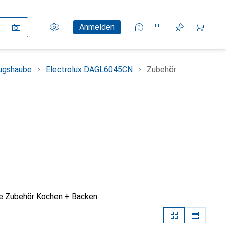
Einstellungen
Kundenkonto
Vergleichslisten
Merklisten
Warenkorb
Anmelden
ugshaube
Electrolux DAGL6045CN
Zubehör
e Zubehör Kochen + Backen.