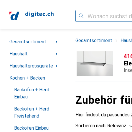
Suche
Navigation nach Kategorien
Gesamtsortiment
Haush
Gesamtsortiment
Haushalt
CH
41
Ele
Haushaltgrossgeräte
Ins
Kochen + Backen
Backofen + Herd
Zubehör fü
Einbau
Backofen + Herd
Hier findest du passendes
Freistehend
Sortieren nach
:
Relevanz
Backofen Einbau