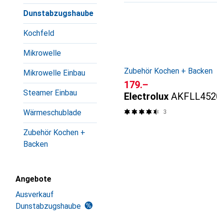
Produktliste
Dunstabzugshaube
Kochfeld
Mikrowelle
Zubehör Kochen + Backen
Mikrowelle Einbau
CHF
179.–
Steamer Einbau
Electrolux
AKFLL452
Wärmeschublade
3
Zubehör Kochen +
Backen
Angebote
Ausverkauf
Dunstabzugshaube