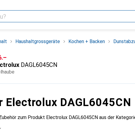
alt
Haushaltgrossgeräte
Kochen + Backen
Dunstabz
F
6.–
ctrolux
DAGL6045CN
elhaube
r Electrolux DAGL6045CN
 Zubehör zum Produkt Electrolux DAGL6045CN aus der Kategori