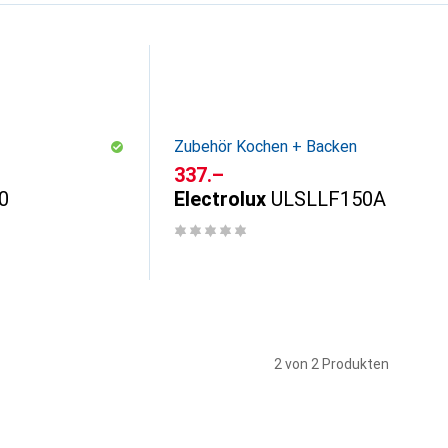
Zubehör Kochen + Backen
CHF
337.–
0
Electrolux
ULSLLF150A
2 von 2 Produkten