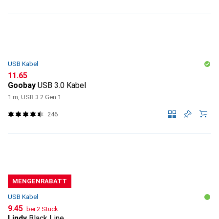
USB Kabel
CHF
11.65
Goobay
USB 3.0 Kabel
1 m, USB 3.2 Gen 1
246
MENGENRABATT
USB Kabel
CHF
9.45
bei 2 Stück
Lindy
Black Line