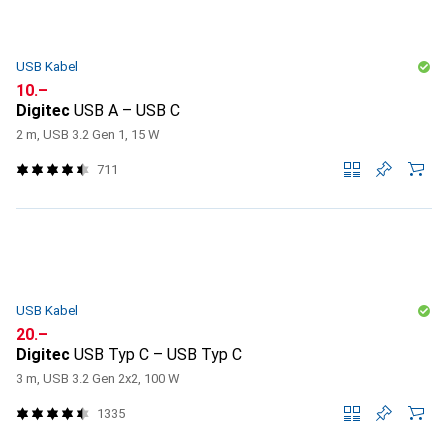
USB Kabel
CHF
10.–
Digitec
USB A – USB C
2 m, USB 3.2 Gen 1, 15 W
711
USB Kabel
CHF
20.–
Digitec
USB Typ C – USB Typ C
3 m, USB 3.2 Gen 2x2, 100 W
1335