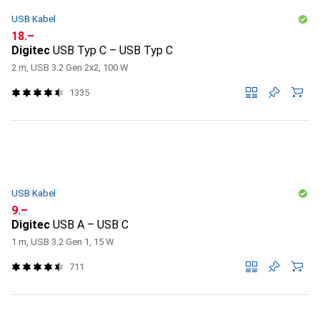
USB Kabel
CHF
18.–
Digitec
USB Typ C – USB Typ C
2 m, USB 3.2 Gen 2x2, 100 W
1335
USB Kabel
CHF
9.–
Digitec
USB A – USB C
1 m, USB 3.2 Gen 1, 15 W
711