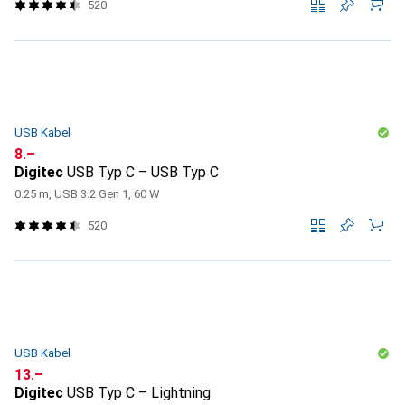
520
USB Kabel
CHF
8.–
Digitec
USB Typ C – USB Typ C
0.25 m, USB 3.2 Gen 1, 60 W
520
USB Kabel
CHF
13.–
Digitec
USB Typ C – Lightning