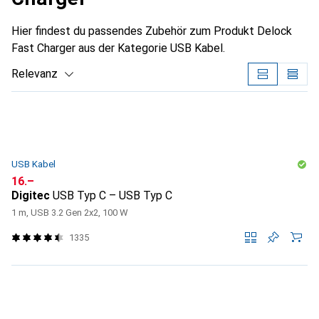
Hier findest du passendes Zubehör zum Produkt Delock
Fast Charger aus der Kategorie USB Kabel.
Relevanz
Produktliste
USB Kabel
CHF
16.–
Digitec
USB Typ C – USB Typ C
1 m, USB 3.2 Gen 2x2, 100 W
1335