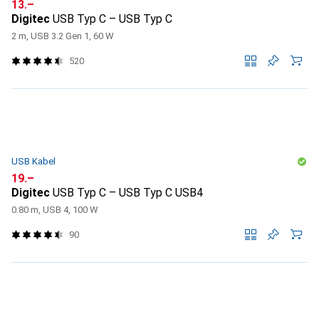
CHF
13.–
Digitec
USB Typ C – USB Typ C
2 m, USB 3.2 Gen 1, 60 W
520
USB Kabel
CHF
19.–
Digitec
USB Typ C – USB Typ C USB4
0.80 m, USB 4, 100 W
90