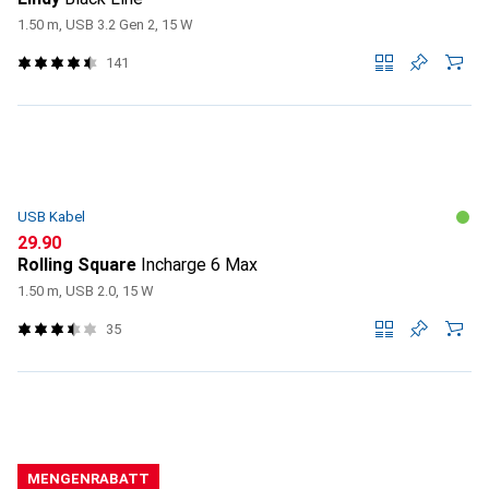
1.50 m, USB 3.2 Gen 2, 15 W
141
USB Kabel
CHF
29.90
Rolling Square
Incharge 6 Max
1.50 m, USB 2.0, 15 W
35
MENGENRABATT