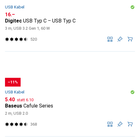
USB Kabel
CHF
16.–
Digitec
USB Typ C – USB Typ C
3 m, USB 3.2 Gen 1, 60 W
520
−11%
USB Kabel
CHF
CHF
5.40
statt
6.10
Baseus
Cafule Series
2 m, USB 2.0
368