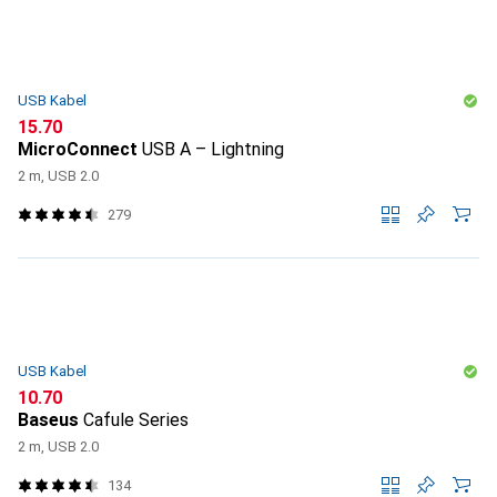
USB Kabel
CHF
15.70
MicroConnect
USB A – Lightning
2 m, USB 2.0
279
USB Kabel
CHF
10.70
Baseus
Cafule Series
2 m, USB 2.0
134