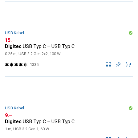
USB Kabel
CHF
15.–
Digitec
USB Typ C – USB Typ C
0.25 m, USB 3.2 Gen 2x2, 100 W
1335
USB Kabel
CHF
9.–
Digitec
USB Typ C – USB Typ C
1 m, USB 3.2 Gen 1, 60 W