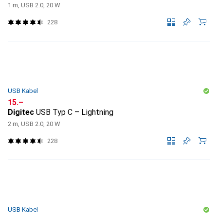
1 m, USB 2.0, 20 W
228
USB Kabel
CHF
15.–
Digitec
USB Typ C – Lightning
2 m, USB 2.0, 20 W
228
USB Kabel