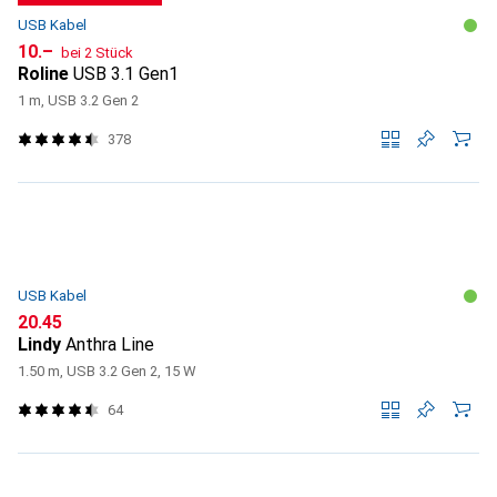
USB Kabel
CHF
10.–
bei 2 Stück
Roline
USB 3.1 Gen1
1 m, USB 3.2 Gen 2
378
USB Kabel
CHF
20.45
Lindy
Anthra Line
1.50 m, USB 3.2 Gen 2, 15 W
64