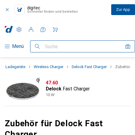
digitec
Zur App
Schneller finden und bestellen
Einstellungen
Kundenkonto
Vergleichslisten
Merklisten
Warenkorb
Navigation nach Kategorien
Menü
Suche
Ladegeräte
Wireless Charger
Delock Fast Charger
Zubehör
CHF
47.60
Delock
Fast Charger
10 W
Zubehör für Delock Fast
Charger