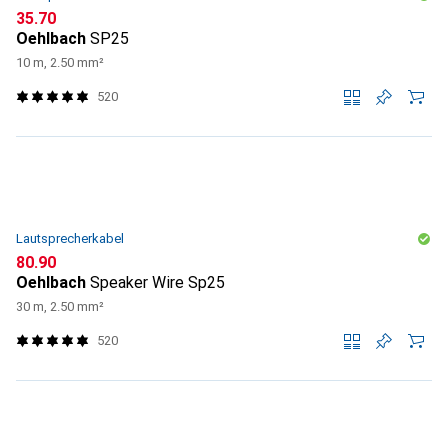
CHF
35.70
Oehlbach
SP25
10 m, 2.50 mm²
520
Lautsprecherkabel
CHF
80.90
Oehlbach
Speaker Wire Sp25
30 m, 2.50 mm²
520