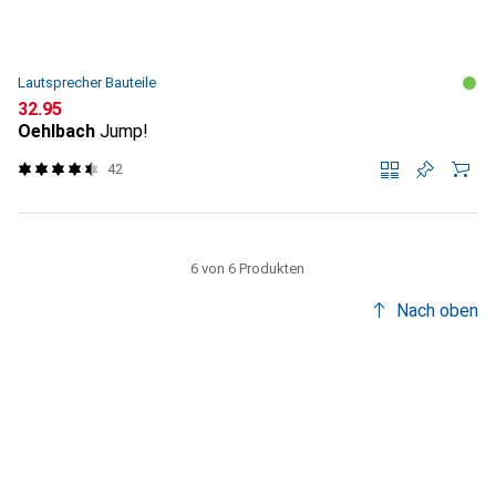
Lautsprecher Bauteile
CHF
32.95
Oehlbach
Jump!
42
6 von 6 Produkten
Nach oben