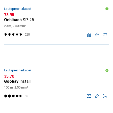
Lautsprecherkabel
CHF
73.95
Oehlbach
SP-25
20 m, 2.50 mm²
520
Lautsprecherkabel
CHF
35.70
Goobay
Install
100 m, 2.50 mm²
55