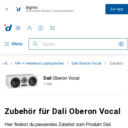
digitec
Zur App
Schneller finden und bestellen
Einstellungen
Kundenkonto
Vergleichslisten
Merklisten
Warenkorb
Navigation nach Kategorien
Menü
Suche
ound
HiFi + Heimkino Lautsprecher
Dali Oberon Vocal
Zubehör
Dali
Oberon Vocal
1 Stk.
Zubehör für Dali Oberon Vocal
Hier findest du passendes Zubehör zum Produkt Dali