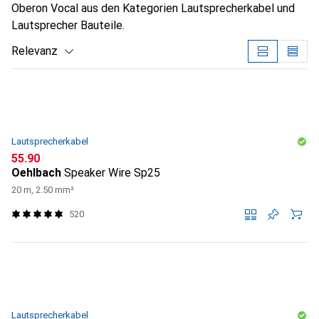
Oberon Vocal aus den Kategorien Lautsprecherkabel und
Lautsprecher Bauteile.
Relevanz
Produktliste
Lautsprecherkabel
CHF
55.90
Oehlbach
Speaker Wire Sp25
20 m, 2.50 mm²
520
Lautsprecherkabel