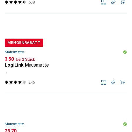
638
MENGENRABATT
Mausmatte
CHF
3.50
bei 2 Stück
LogiLink
Mausmatte
S
245
Mausmatte
CHF
28.70