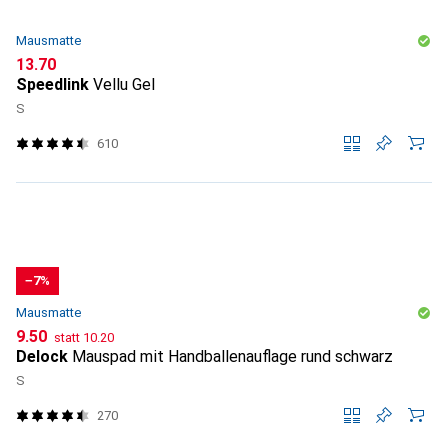
Mausmatte
CHF
13.70
Speedlink
Vellu Gel
S
610
−7%
Mausmatte
CHF
CHF
9.50
statt
10.20
Delock
Mauspad mit Handballenauflage rund schwarz
S
270