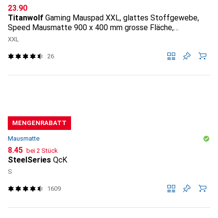
CHF
23.90
Titanwolf
Gaming Mauspad XXL, glattes Stoffgewebe,
Speed Mausmatte 900 x 400 mm grosse Fläche,
Topography
XXL
26
MENGENRABATT
Mausmatte
CHF
8.45
bei 2 Stück
SteelSeries
QcK
S
1609