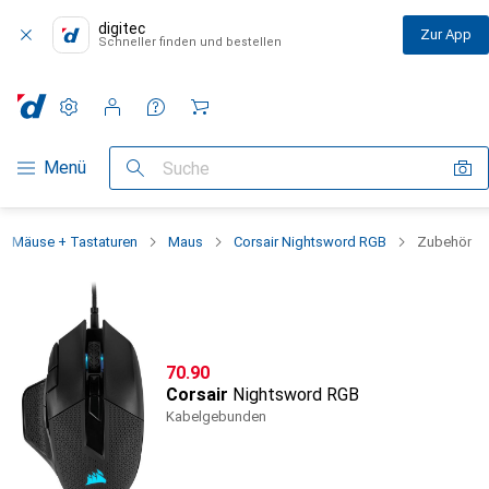
digitec
Zur App
Schneller finden und bestellen
Einstellungen
Kundenkonto
Vergleichslisten
Merklisten
Warenkorb
Navigation nach Kategorien
Menü
Suche
Mäuse + Tastaturen
Maus
Corsair Nightsword RGB
Zubehör
CHF
70.90
Corsair
Nightsword RGB
Kabelgebunden