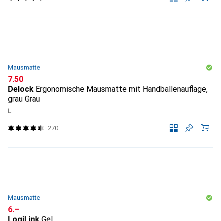
Mausmatte
CHF
7.50
Delock
Ergonomische Mausmatte mit Handballenauflage,
grau Grau
L
270
Mausmatte
CHF
6.–
LogiLink
Gel