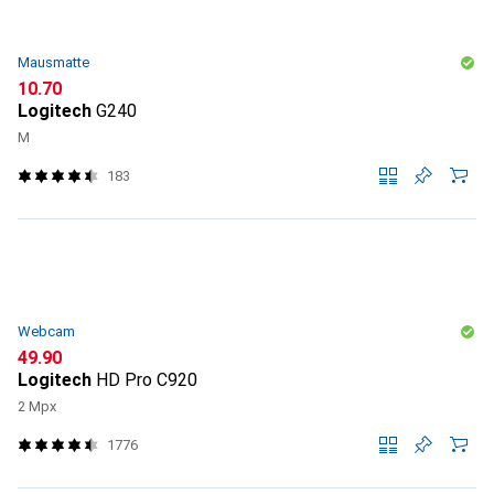
Mausmatte
CHF
10.70
Logitech
G240
M
183
Webcam
CHF
49.90
Logitech
HD Pro C920
2 Mpx
1776