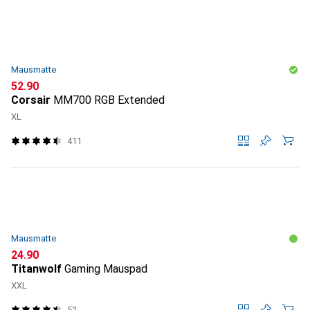
Mausmatte
CHF
52.90
Corsair
MM700 RGB Extended
XL
411
Mausmatte
CHF
24.90
Titanwolf
Gaming Mauspad
XXL
52