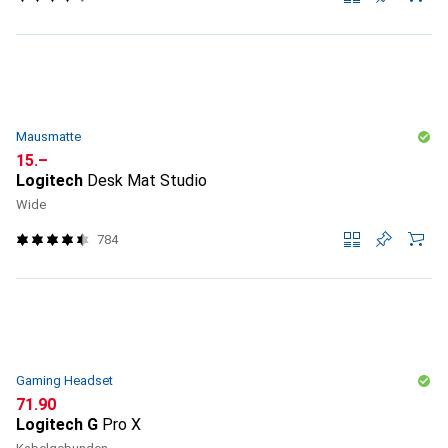
Mausmatte
CHF
15.–
Logitech
Desk Mat Studio
Wide
784
Gaming Headset
CHF
71.90
Logitech G
Pro X