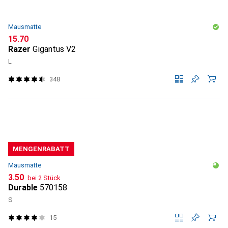
Mausmatte
CHF
15.70
Razer
Gigantus V2
L
348
MENGENRABATT
Mausmatte
CHF
3.50
bei 2 Stück
Durable
570158
S
15