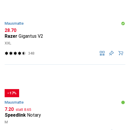
Mausmatte
CHF
28.70
Razer
Gigantus V2
XXL
348
−17%
Mausmatte
CHF
CHF
7.20
statt
8.65
Speedlink
Notary
M