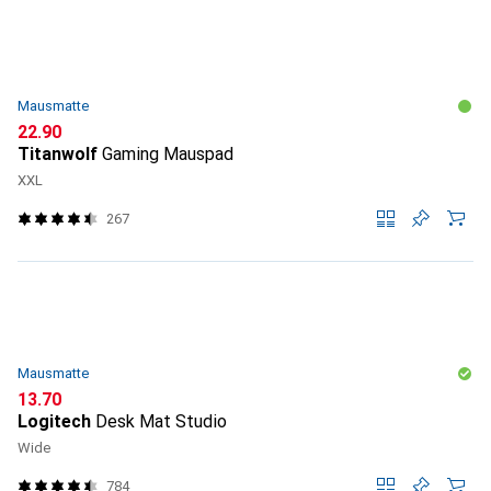
Mausmatte
CHF
22.90
Titanwolf
Gaming Mauspad
XXL
267
Mausmatte
CHF
13.70
Logitech
Desk Mat Studio
Wide
784