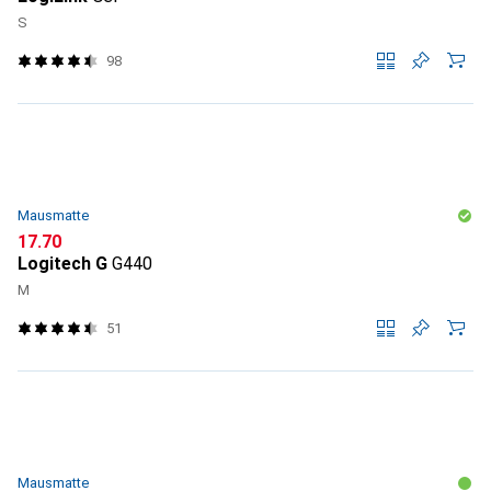
S
98
Mausmatte
CHF
17.70
Logitech G
G440
M
51
Mausmatte