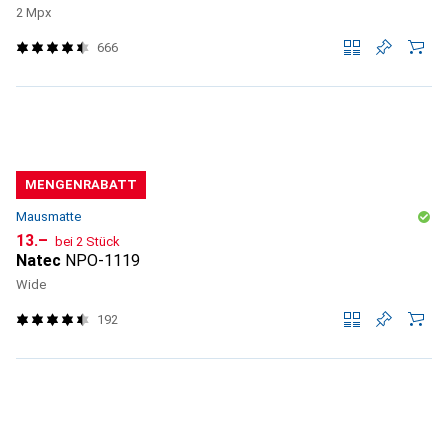
2 Mpx
666
MENGENRABATT
Mausmatte
CHF
13.–
bei 2 Stück
Natec
NPO-1119
Wide
192