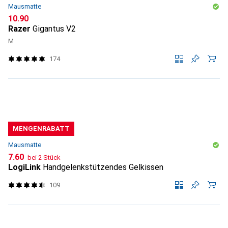
Mausmatte
CHF
10.90
Razer
Gigantus V2
M
174
MENGENRABATT
Mausmatte
CHF
7.60
bei 2 Stück
LogiLink
Handgelenkstützendes Gelkissen
109