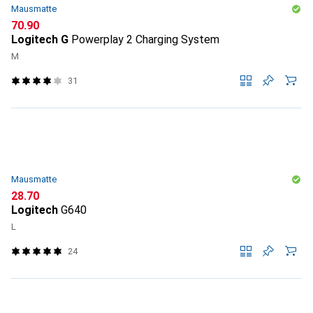
Mausmatte
CHF
70.90
Logitech G
Powerplay 2 Charging System
M
31
Mausmatte
CHF
28.70
Logitech
G640
L
24