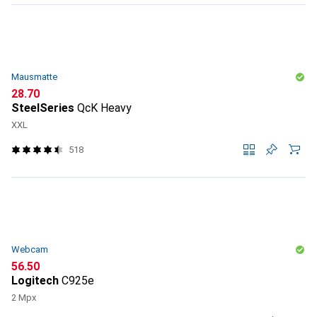
Mausmatte
CHF
28.70
SteelSeries
QcK Heavy
XXL
518
Webcam
CHF
56.50
Logitech
C925e
2 Mpx