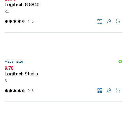
Logitech G
G840
XL
145
Mausmatte
CHF
9.70
Logitech
Studio
S
948