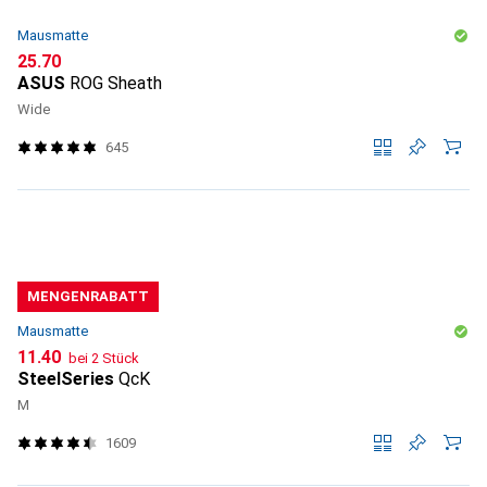
Mausmatte
CHF
25.70
ASUS
ROG Sheath
Wide
645
MENGENRABATT
Mausmatte
CHF
11.40
bei 2 Stück
SteelSeries
QcK
M
1609