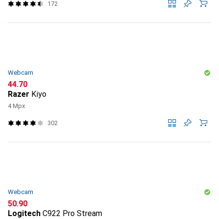
172
Webcam
CHF
44.70
Razer
Kiyo
4 Mpx
302
Webcam
CHF
50.90
Logitech
C922 Pro Stream