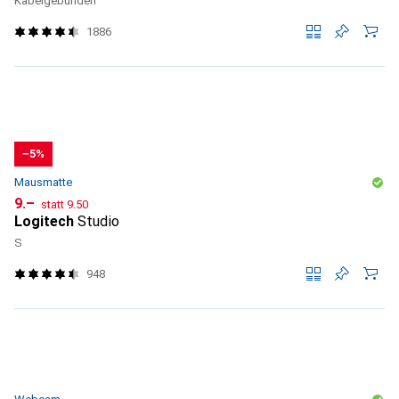
Kabelgebunden
1886
−5%
Mausmatte
CHF
CHF
9.–
statt
9.50
Logitech
Studio
S
948