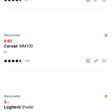
Mausmatte
CHF
8.80
Corsair
MM100
M
145
Mausmatte
CHF
9.–
Logitech
Studio