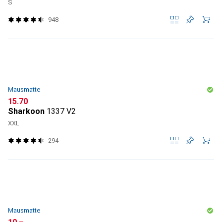
S
948
Mausmatte
CHF
15.70
Sharkoon
1337 V2
XXL
294
Mausmatte