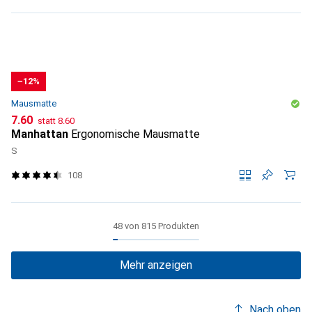
−12%
Mausmatte
CHF
CHF
7.60
statt
8.60
Manhattan
Ergonomische Mausmatte
S
108
48 von 815 Produkten
Mehr anzeigen
Nach oben