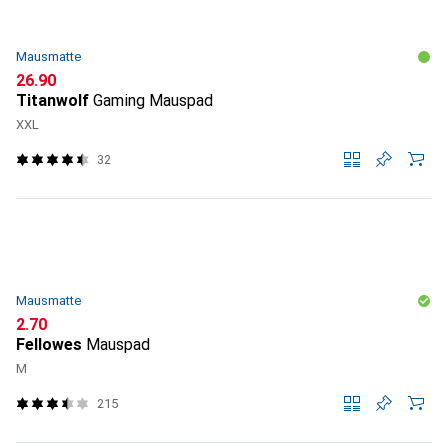
Mausmatte
CHF
26.90
Titanwolf
Gaming Mauspad
XXL
32
Mausmatte
CHF
2.70
Fellowes
Mauspad
M
215