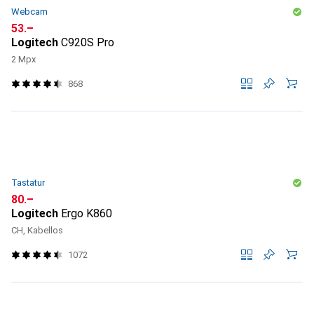
Webcam
CHF
53.–
Logitech
C920S Pro
2 Mpx
868
Tastatur
CHF
80.–
Logitech
Ergo K860
CH, Kabellos
1072