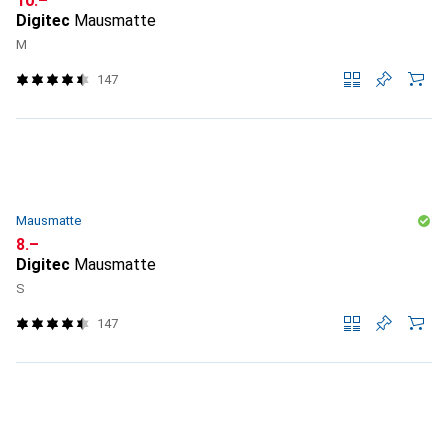
CHF
10.–
Digitec
Mausmatte
M
147
Mausmatte
CHF
8.–
Digitec
Mausmatte
S
147