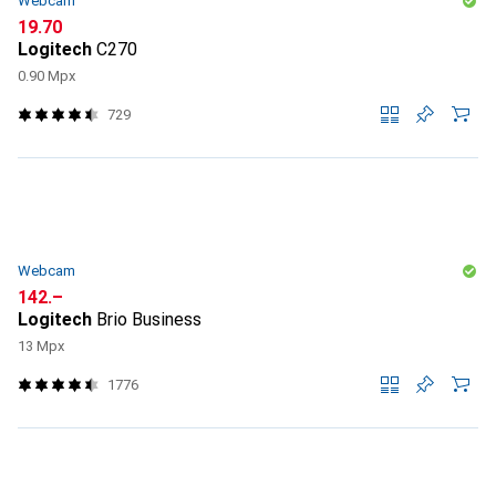
Webcam
CHF
19.70
Logitech
C270
0.90 Mpx
729
Webcam
CHF
142.–
Logitech
Brio Business
13 Mpx
1776