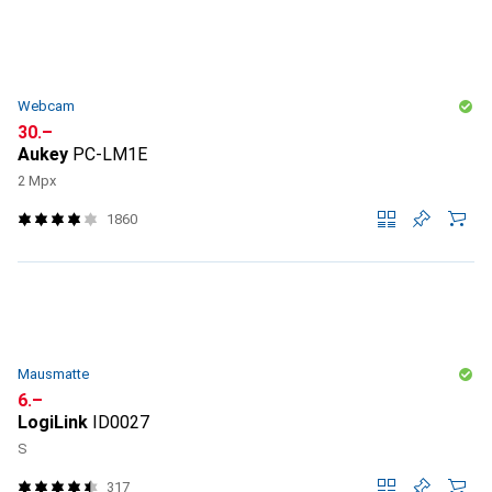
Webcam
CHF
30.–
Aukey
PC-LM1E
2 Mpx
1860
Mausmatte
CHF
6.–
LogiLink
ID0027
S
317