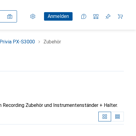
Einstellungen
Kundenkonto
Vergleichslisten
Merklisten
Warenkorb
Anmelden
 Privia PX-S3000
Zubehör
n Recording Zubehör und Instrumentenständer + Halter.