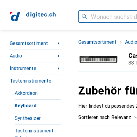
Suche
Navigation nach Kategorien
Gesamtsortiment
Audi
Gesamtsortiment
Ca
Audio
88 
Instrumente
Tasteninstrumente
Zubehör fü
Akkordeon
Keyboard
Hier findest du passendes
Sortieren nach
:
Relevanz
Synthesizer
Produktliste
Tasteninstrument