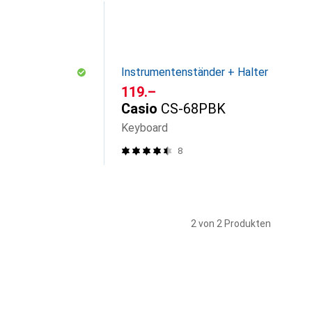
Instrumentenständer + Halter
CHF
119.–
Casio
CS-68PBK
Keyboard
8
2 von 2 Produkten