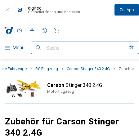
digitec
Zur App
Schneller finden und bestellen
Einstellungen
Kundenkonto
Vergleichslisten
Merklisten
Warenkorb
Navigation nach Kategorien
Menü
Suche
erte Fahrzeuge
RC Flugzeug
Carson Stinger 340 2.4G
Zubehör
Carson
Stinger 340 2.4G
Motorflugzeug
Zubehör für Carson Stinger
340 2.4G