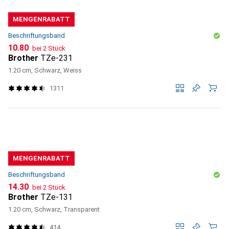
MENGENRABATT
Beschriftungsband
CHF
10.80
bei 2 Stück
Brother
TZe-231
1.20 cm, Schwarz, Weiss
1311
MENGENRABATT
Beschriftungsband
CHF
14.30
bei 2 Stück
Brother
TZe-131
1.20 cm, Schwarz, Transparent
414