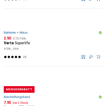
Batterien + Akkus
CHF
CHF
2.90
0.73
/
1Stk.
Varta
Superlife
4 Stk., AAA
28
MENGENRABATT
Beschriftungsband
CHF
7.95
bei 2 Stück