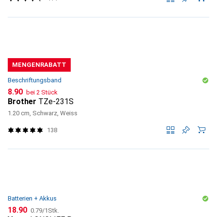
MENGENRABATT
Beschriftungsband
CHF
8.90
bei 2 Stück
Brother
TZe-231S
1.20 cm, Schwarz, Weiss
138
Batterien + Akkus
CHF
CHF
18.90
0.79
/
1Stk.