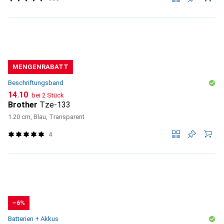
MENGENRABATT
Beschriftungsband
CHF
14.10
bei 2 Stück
Brother
Tze-133
1.20 cm, Blau, Transparent
4
−6%
Batterien + Akkus