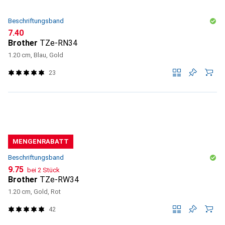
Beschriftungsband
CHF
7.40
Brother
TZe-RN34
1.20 cm, Blau, Gold
23
MENGENRABATT
Beschriftungsband
CHF
9.75
bei 2 Stück
Brother
TZe-RW34
1.20 cm, Gold, Rot
42