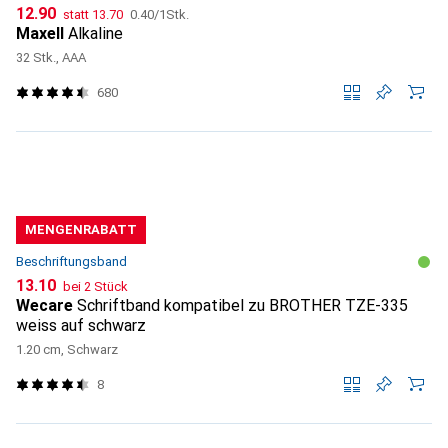
CHF
CHF
CHF
12.90
statt
13.70
0.40
/
1Stk.
Maxell
Alkaline
32 Stk., AAA
680
MENGENRABATT
Beschriftungsband
CHF
13.10
bei 2 Stück
Wecare
Schriftband kompatibel zu BROTHER TZE-335
weiss auf schwarz
1.20 cm, Schwarz
8