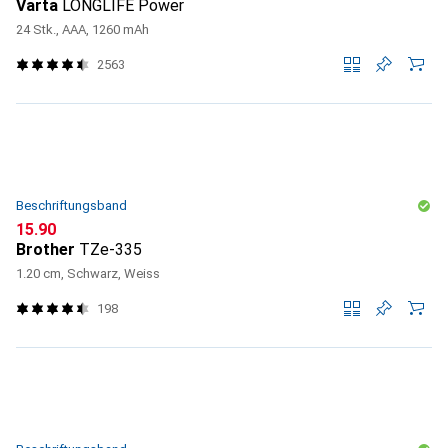
Varta
LONGLIFE Power
24 Stk., AAA, 1260 mAh
2563
Beschriftungsband
CHF
15.90
Brother
TZe-335
1.20 cm, Schwarz, Weiss
198