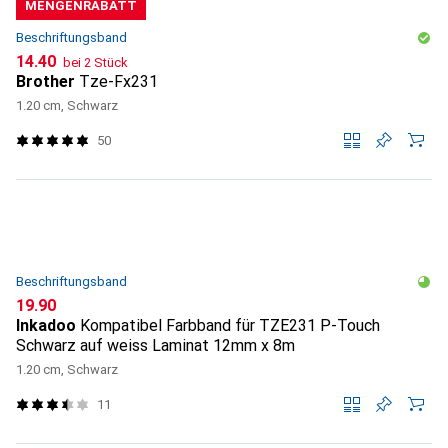
MENGENRABATT
Beschriftungsband
CHF
14.40
bei 2 Stück
Brother
Tze-Fx231
1.20 cm, Schwarz
50
Beschriftungsband
CHF
19.90
Inkadoo
Kompatibel Farbband für TZE231 P-Touch
Schwarz auf weiss Laminat 12mm x 8m
1.20 cm, Schwarz
11