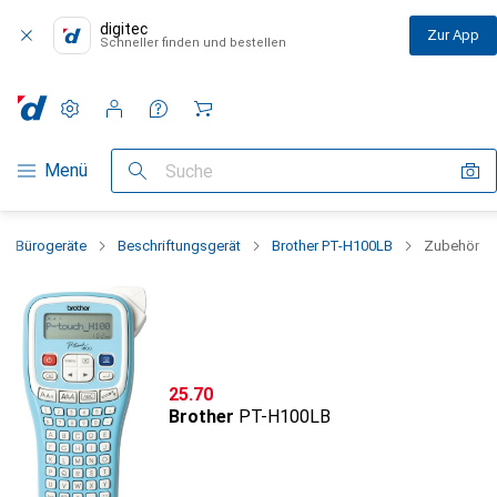
digitec
Zur App
Schneller finden und bestellen
Einstellungen
Kundenkonto
Vergleichslisten
Merklisten
Warenkorb
Navigation nach Kategorien
Menü
Suche
Bürogeräte
Beschriftungsgerät
Brother PT-H100LB
Zubehör
CHF
25.70
Brother
PT-H100LB