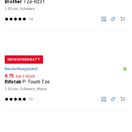
Brother
TZe-R231
1.20 cm, Schwarz
14
MENGENRABATT
Beschriftungsband
CHF
6.75
bei 2 Stück
Rillstab
P-Touch Tze
1.20 cm, Schwarz, Weiss
13