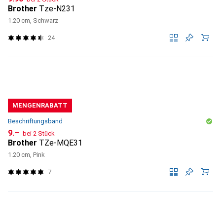
Brother
Tze-N231
1.20 cm, Schwarz
24
MENGENRABATT
Beschriftungsband
CHF
9.–
bei 2 Stück
Brother
TZe-MQE31
1.20 cm, Pink
7