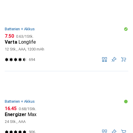
Batterien + Akkus
CHF
CHF
7.50
0.63
/
1Stk.
Varta
Longlife
12 Stk., AAA, 1200 mAh
694
Batterien + Akkus
CHF
CHF
16.45
0.68
/
1Stk.
Energizer
Max
24 Stk., AAA
906