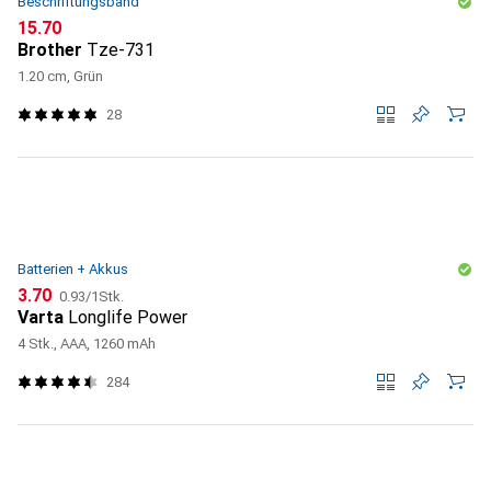
Beschriftungsband
CHF
15.70
Brother
Tze-731
1.20 cm, Grün
28
Batterien + Akkus
CHF
CHF
3.70
0.93
/
1Stk.
Varta
Longlife Power
4 Stk., AAA, 1260 mAh
284