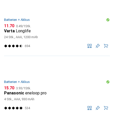
Batterien + Akkus
CHF
CHF
11.70
0.49
/
1Stk.
Varta
Longlife
24 Stk., AAA, 1200 mAh
694
Batterien + Akkus
CHF
CHF
15.70
3.93
/
1Stk.
Panasonic
eneloop pro
4 Stk., AAA, 930 mAh
534