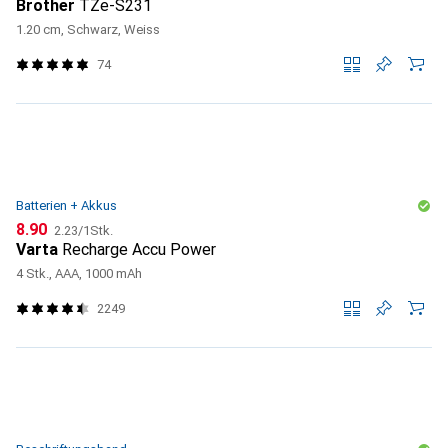
Brother
TZe-S231
1.20 cm, Schwarz, Weiss
74
Batterien + Akkus
CHF
CHF
8.90
2.23
/
1Stk.
Varta
Recharge Accu Power
4 Stk., AAA, 1000 mAh
2249