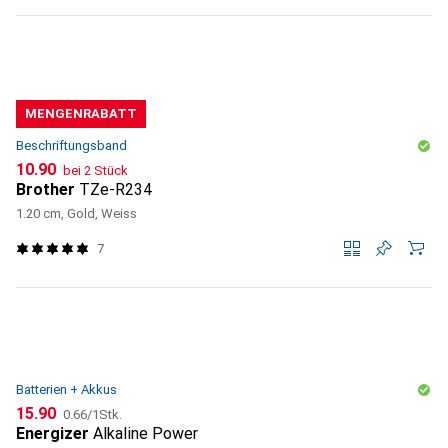
MENGENRABATT
Beschriftungsband
CHF
10.90
bei 2 Stück
Brother
TZe-R234
1.20 cm, Gold, Weiss
7
Batterien + Akkus
CHF
CHF
15.90
0.66
/
1Stk.
Energizer
Alkaline Power