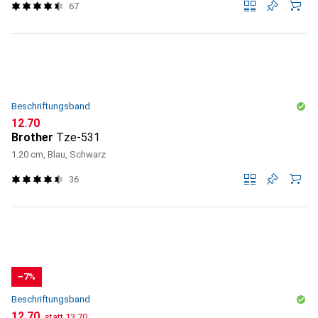
67
Beschriftungsband
CHF
12.70
Brother
Tze-531
1.20 cm, Blau, Schwarz
36
−7%
Beschriftungsband
CHF
CHF
12.70
statt
13.70