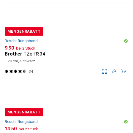
MENGENRABATT
Beschriftungsband
CHF
9.90
bei 2 Stück
Brother
TZe-R334
1.20 cm, Schwarz
34
MENGENRABATT
Beschriftungsband
CHF
14.50
bei 2 Stück