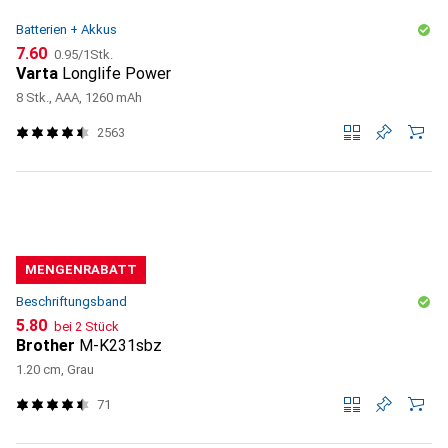
Batterien + Akkus
CHF
CHF
7.60
0.95
/
1Stk.
Varta
Longlife Power
8 Stk., AAA, 1260 mAh
2563
MENGENRABATT
Beschriftungsband
CHF
5.80
bei 2 Stück
Brother
M-K231sbz
1.20 cm, Grau
71