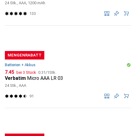
24 Stk., AAA, 1200 mAh
133
MENGENRABATT
Batterien + Akkus
CHF
CHF
7.45
bei 3 Stück
0.31
/
1Stk.
Verbatim
Micro AAA LR 03
24 Stk., AAA
91