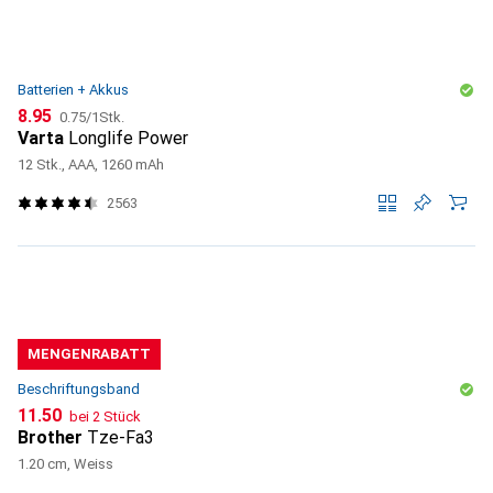
Batterien + Akkus
CHF
CHF
8.95
0.75
/
1Stk.
Varta
Longlife Power
12 Stk., AAA, 1260 mAh
2563
MENGENRABATT
Beschriftungsband
CHF
11.50
bei 2 Stück
Brother
Tze-Fa3
1.20 cm, Weiss