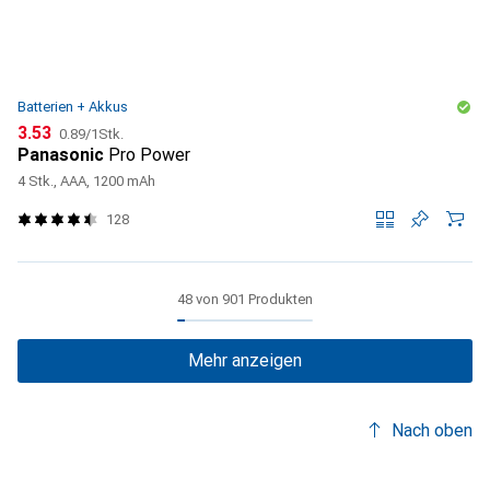
Batterien + Akkus
CHF
CHF
3.53
0.89
/
1Stk.
Panasonic
Pro Power
4 Stk., AAA, 1200 mAh
128
48 von 901 Produkten
Mehr anzeigen
Nach oben