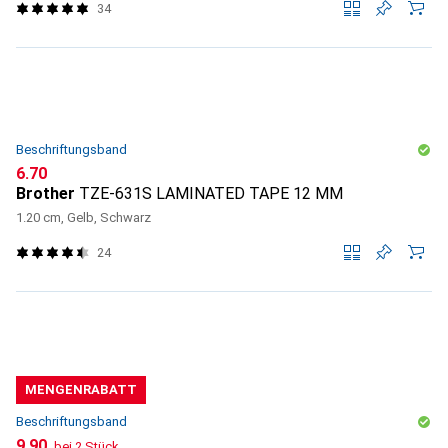
34
Beschriftungsband
CHF
6.70
Brother
TZE-631S LAMINATED TAPE 12 MM
1.20 cm, Gelb, Schwarz
24
MENGENRABATT
Beschriftungsband
CHF
9.90
bei 2 Stück