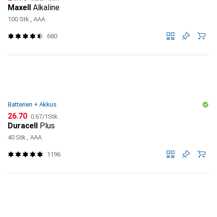
Maxell
Alkaline
100 Stk., AAA
680
Batterien + Akkus
CHF
CHF
26.70
0.67
/
1Stk.
Duracell
Plus
40 Stk., AAA
1196