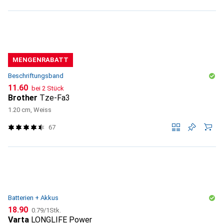
MENGENRABATT
Beschriftungsband
CHF
11.60
bei 2 Stück
Brother
Tze-Fa3
1.20 cm, Weiss
67
Batterien + Akkus
CHF
CHF
18.90
0.79
/
1Stk.
Varta
LONGLIFE Power