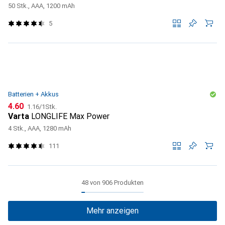
50 Stk., AAA, 1200 mAh
5
Batterien + Akkus
CHF
CHF
4.60
1.16
/
1Stk.
Varta
LONGLIFE Max Power
4 Stk., AAA, 1280 mAh
111
48 von 906 Produkten
Mehr anzeigen