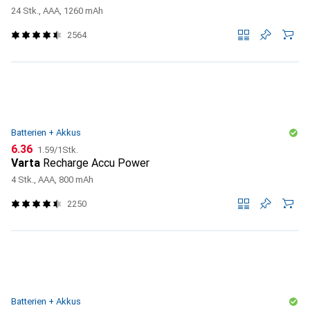
24 Stk., AAA, 1260 mAh
2564
Batterien + Akkus
CHF
CHF
6.36
1.59
/
1Stk.
Varta
Recharge Accu Power
4 Stk., AAA, 800 mAh
2250
Batterien + Akkus