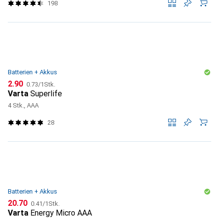
198
Batterien + Akkus
CHF
CHF
2.90
0.73
/
1Stk.
Varta
Superlife
4 Stk., AAA
28
Batterien + Akkus
CHF
CHF
20.70
0.41
/
1Stk.
Varta
Energy Micro AAA