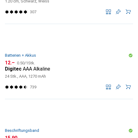
1.20 cm, Schwarz, Weiss
307
Batterien + Akkus
CHF
CHF
12.–
0.50
/
1Stk.
Digitec
AAA Alkaline
24 Stk., AAA, 1270 mAh
739
Beschriftungsband
CHF
15.90