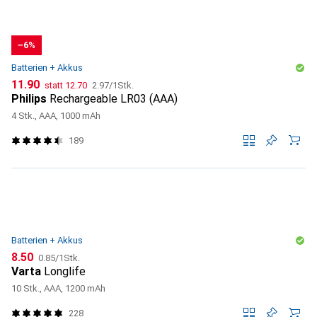
−6%
Batterien + Akkus
CHF
CHF
CHF
11.90
statt
12.70
2.97
/
1Stk.
Philips
Rechargeable LR03 (AAA)
4 Stk., AAA, 1000 mAh
189
Batterien + Akkus
CHF
CHF
8.50
0.85
/
1Stk.
Varta
Longlife
10 Stk., AAA, 1200 mAh
228