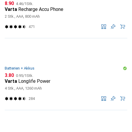
CHF
CHF
8.90
4.46
/
1Stk.
Varta
Recharge Accu Phone
2 Stk., AAA, 800 mAh
471
Batterien + Akkus
CHF
CHF
3.80
0.95
/
1Stk.
Varta
Longlife Power
4 Stk., AAA, 1260 mAh
284