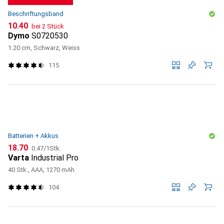
Beschriftungsband
CHF
10.40
bei 2 Stück
Dymo
S0720530
1.20 cm, Schwarz, Weiss
115
Batterien + Akkus
CHF
CHF
18.70
0.47
/
1Stk.
Varta
Industrial Pro
40 Stk., AAA, 1270 mAh
104