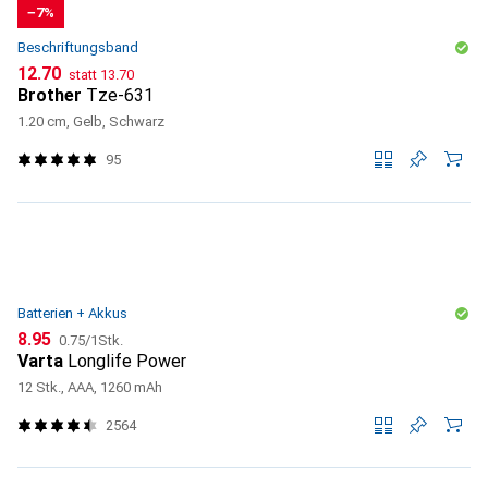
−7%
Beschriftungsband
CHF
CHF
12.70
statt
13.70
Brother
Tze-631
1.20 cm, Gelb, Schwarz
95
Batterien + Akkus
CHF
CHF
8.95
0.75
/
1Stk.
Varta
Longlife Power
12 Stk., AAA, 1260 mAh
2564