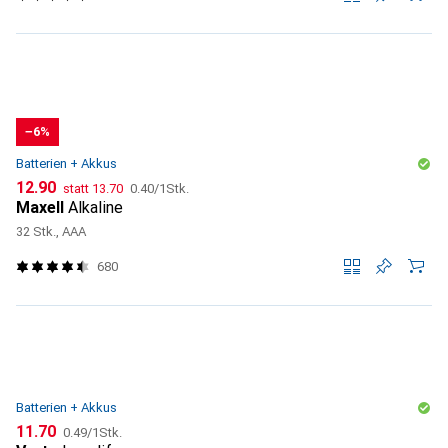
−6%
Batterien + Akkus
CHF
CHF
CHF
12.90
statt
13.70
0.40
/
1Stk.
Maxell
Alkaline
32 Stk., AAA
680
Batterien + Akkus
CHF
CHF
11.70
0.49
/
1Stk.