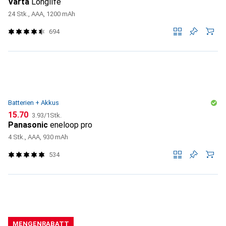
Varta
Longlife
24 Stk., AAA, 1200 mAh
694
Batterien + Akkus
CHF
CHF
15.70
3.93
/
1Stk.
Panasonic
eneloop pro
4 Stk., AAA, 930 mAh
534
MENGENRABATT