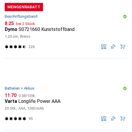
MENGENRABATT
Beschriftungsband
CHF
8.25
bei 2 Stück
Dymo
S0721660 Kunststoffband
1.20 cm, Weiss
226
Batterien + Akkus
CHF
CHF
11.70
0.58
/
1Stk.
Varta
Longlife Power AAA
20 Stk., AAA, 1260 mAh
95