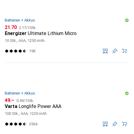
Batterien + Akkus
CHF
CHF
21.70
2.17
/
1Stk.
Energizer
Ultimate Lithium Micro
10 Stk., AAA, 1250 mAh
198
Batterien + Akkus
CHF
CHF
49.–
0.49
/
1Stk.
Varta
Longlife Power AAA
100 Stk., AAA, 1220 mAh
2564