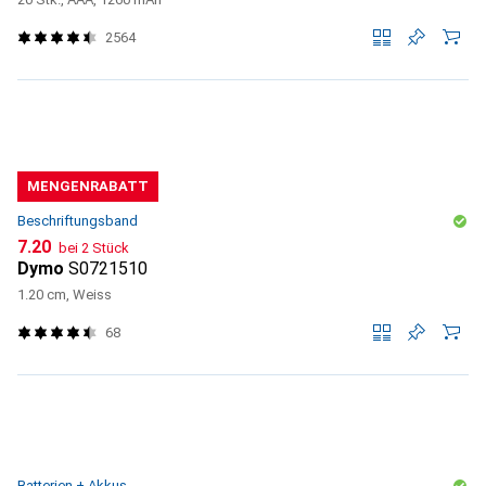
2564
MENGENRABATT
Beschriftungsband
CHF
7.20
bei 2 Stück
Dymo
S0721510
1.20 cm, Weiss
68
Batterien + Akkus