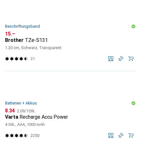
Beschriftungsband
CHF
15.–
Brother
TZe-S131
1.20 cm, Schwarz, Transparent
21
Batterien + Akkus
CHF
CHF
8.34
2.09
/
1Stk.
Varta
Recharge Accu Power
4 Stk., AAA, 1000 mAh
2250