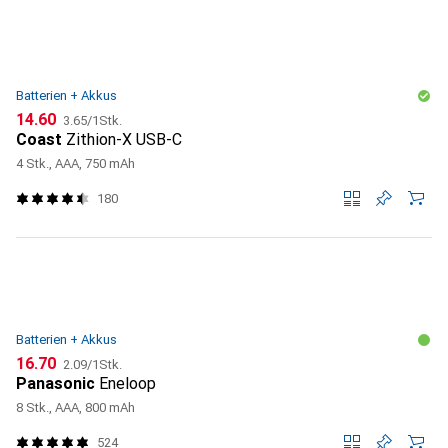
Batterien + Akkus
CHF
CHF
14.60
3.65
/
1Stk.
Coast
Zithion-X USB-C
4 Stk., AAA, 750 mAh
180
Batterien + Akkus
CHF
CHF
16.70
2.09
/
1Stk.
Panasonic
Eneloop
8 Stk., AAA, 800 mAh
524