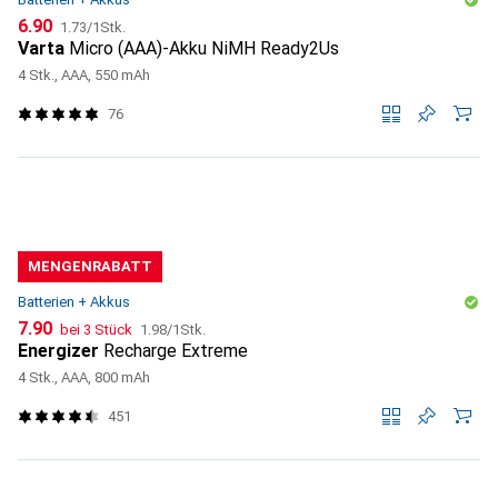
CHF
CHF
6.90
1.73
/
1Stk.
Varta
Micro (AAA)-Akku NiMH Ready2Us
4 Stk., AAA, 550 mAh
76
MENGENRABATT
Batterien + Akkus
CHF
CHF
7.90
bei 3 Stück
1.98
/
1Stk.
Energizer
Recharge Extreme
4 Stk., AAA, 800 mAh
451