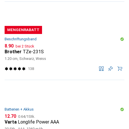
MENGENRABATT
Beschriftungsband
CHF
8.90
bei 2 Stück
Brother
TZe-231S
1.20 cm, Schwarz, Weiss
138
Batterien + Akkus
CHF
CHF
12.70
0.64
/
1Stk.
Varta
Longlife Power AAA
20 Stk., AAA, 1260 mAh