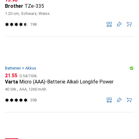
Brother
TZe-335
1.20 cm, Schwarz, Weiss
198
Batterien + Akkus
CHF
CHF
21.55
0.54
/
1Stk.
Varta
Micro (AAA)-Batterie Alkali Longlife Power
40 Stk., AAA, 1260 mAh
398