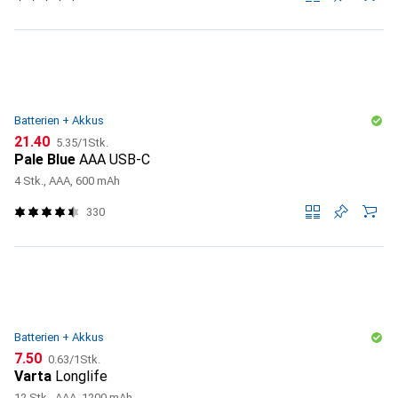
Batterien + Akkus
CHF
CHF
21.40
5.35
/
1Stk.
Pale Blue
AAA USB-C
4 Stk., AAA, 600 mAh
330
Batterien + Akkus
CHF
CHF
7.50
0.63
/
1Stk.
Varta
Longlife
12 Stk., AAA, 1200 mAh