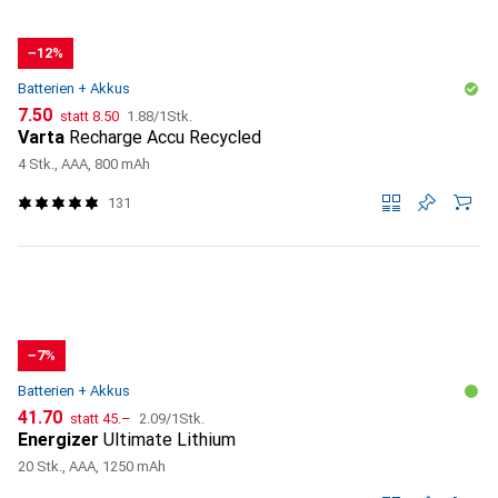
−12%
Batterien + Akkus
CHF
CHF
CHF
7.50
statt
8.50
1.88
/
1Stk.
Varta
Recharge Accu Recycled
4 Stk., AAA, 800 mAh
131
−7%
Batterien + Akkus
CHF
CHF
CHF
41.70
statt
45.–
2.09
/
1Stk.
Energizer
Ultimate Lithium
20 Stk., AAA, 1250 mAh