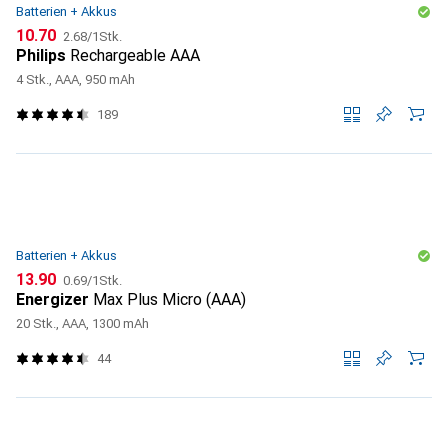
Batterien + Akkus
CHF
CHF
10.70
2.68
/
1Stk.
Philips
Rechargeable AAA
4 Stk., AAA, 950 mAh
189
Batterien + Akkus
CHF
CHF
13.90
0.69
/
1Stk.
Energizer
Max Plus Micro (AAA)
20 Stk., AAA, 1300 mAh
44