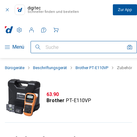
digitec
Zur App
Schneller finden und bestellen
Einstellungen
Kundenkonto
Vergleichslisten
Merklisten
Warenkorb
Navigation nach Kategorien
Menü
Suche
Bürogeräte
Beschriftungsgerät
Brother PT-E110VP
Zubehör
CHF
63.90
Brother
PT-E110VP