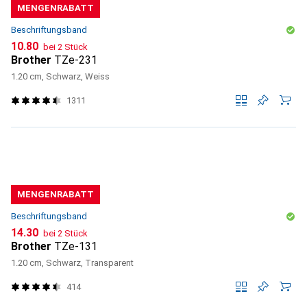
MENGENRABATT
Beschriftungsband
CHF
10.80
bei 2 Stück
Brother
TZe-231
1.20 cm, Schwarz, Weiss
1311
MENGENRABATT
Beschriftungsband
CHF
14.30
bei 2 Stück
Brother
TZe-131
1.20 cm, Schwarz, Transparent
414