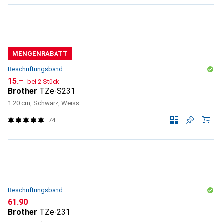
MENGENRABATT
Beschriftungsband
CHF
15.–
bei 2 Stück
Brother
TZe-S231
1.20 cm, Schwarz, Weiss
74
Beschriftungsband
CHF
61.90
Brother
TZe-231