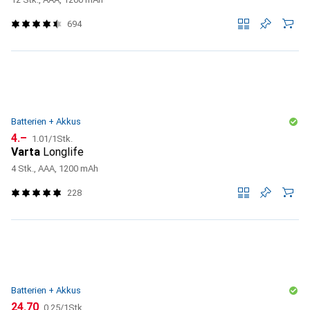
694
Batterien + Akkus
CHF
CHF
4.–
1.01
/
1Stk.
Varta
Longlife
4 Stk., AAA, 1200 mAh
228
Batterien + Akkus
CHF
CHF
24.70
0.25
/
1Stk.