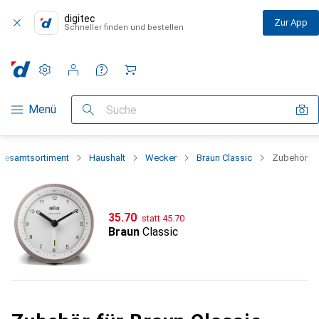
digitec
Zur App
Schneller finden und bestellen
Einstellungen
Kundenkonto
Vergleichslisten
Merklisten
Warenkorb
Navigation nach Kategorien
Menü
Suche
Gesamtsortiment
Haushalt
Wecker
Braun Classic
Zubehör
CHF
CHF
35.70
statt
45.70
Braun
Classic