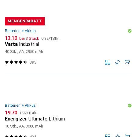
MENGENRABATT
Batterien + Akkus
CHF
CHF
13.10
bei 3 Stück
0.32
/
1Stk.
Varta
Industrial
40 Stk., AA, 2950 mAh
395
Batterien + Akkus
CHF
CHF
19.70
1.97
/
1Stk.
Energizer
Ultimate Lithium
10 Stk., AA, 3000 mAh
424