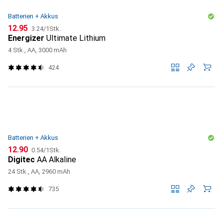
Batterien + Akkus
CHF
CHF
12.95
3.24
/
1Stk.
Energizer
Ultimate Lithium
4 Stk., AA, 3000 mAh
424
Batterien + Akkus
CHF
CHF
12.90
0.54
/
1Stk.
Digitec
AA Alkaline
24 Stk., AA, 2960 mAh
735