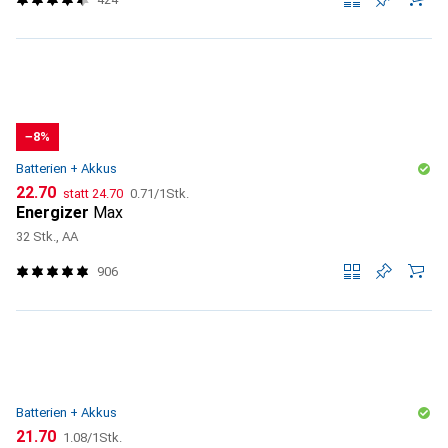
−8%
Batterien + Akkus
CHF
CHF
CHF
22.70
statt
24.70
0.71
/
1Stk.
Energizer
Max
32 Stk., AA
906
Batterien + Akkus
CHF
CHF
21.70
1.08
/
1Stk.