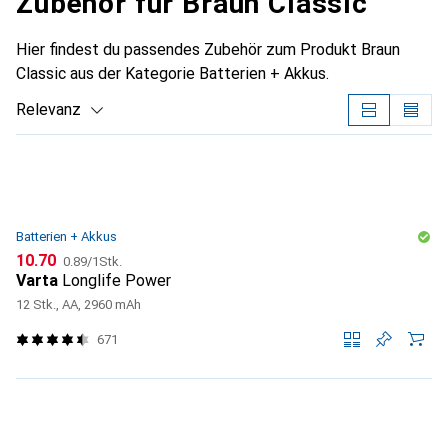
Zubehör für Braun Classic
Hier findest du passendes Zubehör zum Produkt Braun
Classic aus der Kategorie Batterien + Akkus.
Relevanz
Produktliste
Batterien + Akkus
CHF
CHF
10.70
0.89
/
1Stk.
Varta
Longlife Power
12 Stk., AA, 2960 mAh
671