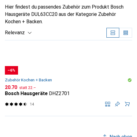
Hier findest du passendes Zubehör zum Produkt Bosch
Hausgeräte DUL63CC20 aus der Kategorie Zubehör
Kochen + Backen.
Relevanz
Produktliste
−6%
Zubehör Kochen + Backen
CHF
CHF
20.70
statt
22.–
Bosch Hausgeräte
DHZ2701
14
Nach oben