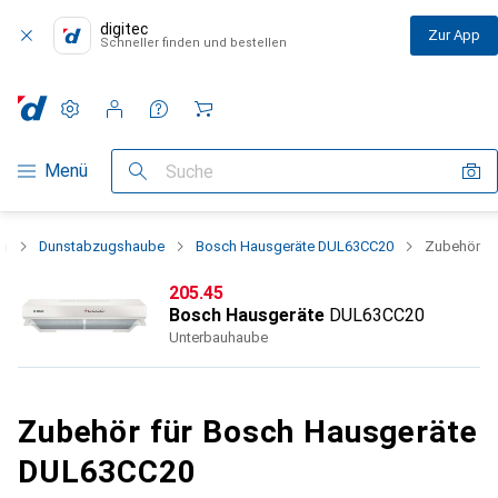
digitec
Zur App
Schneller finden und bestellen
Einstellungen
Kundenkonto
Vergleichslisten
Merklisten
Warenkorb
Navigation nach Kategorien
Menü
Suche
en
Dunstabzugshaube
Bosch Hausgeräte DUL63CC20
Zubehör
CHF
205.45
Bosch Hausgeräte
DUL63CC20
Unterbauhaube
Zubehör für Bosch Hausgeräte
DUL63CC20