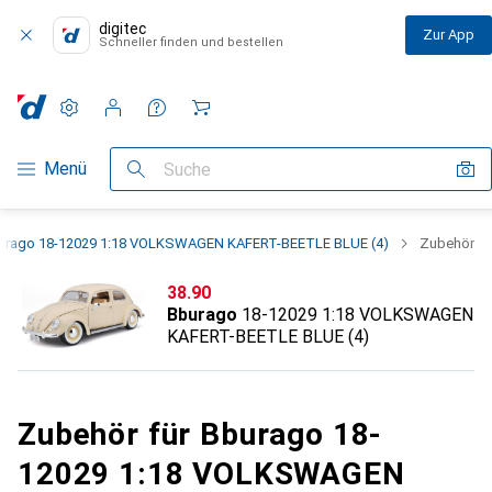
digitec
Zur App
Schneller finden und bestellen
Einstellungen
Kundenkonto
Vergleichslisten
Merklisten
Warenkorb
Navigation nach Kategorien
Menü
Suche
urago 18-12029 1:18 VOLKSWAGEN KAFERT-BEETLE BLUE (4)
Zubehör
CHF
38.90
Bburago
18-12029 1:18 VOLKSWAGEN
KAFERT-BEETLE BLUE (4)
Zubehör für Bburago 18-
12029 1:18 VOLKSWAGEN