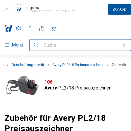
digitec
Zur App
Schneller finden und bestellen
Einstellungen
Kundenkonto
Vergleichslisten
Merklisten
Warenkorb
Navigation nach Kategorien
Menü
Suche
te
Beschriftungsgerät
Avery PL2/18 Preisauszeichner
Zubehör
CHF
106.–
Avery
PL2/18 Preisauszeichner
Zubehör für Avery PL2/18
Preisauszeichner