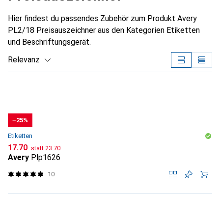
Hier findest du passendes Zubehör zum Produkt Avery
PL2/18 Preisauszeichner aus den Kategorien Etiketten
und Beschriftungsgerät.
Relevanz
Produktliste
−25%
Etiketten
CHF
CHF
17.70
statt
23.70
Avery
Plp1626
10