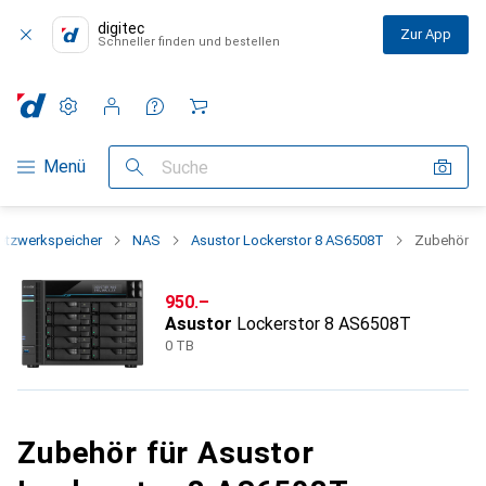
digitec
Zur App
Schneller finden und bestellen
Einstellungen
Kundenkonto
Vergleichslisten
Merklisten
Warenkorb
Navigation nach Kategorien
Menü
Suche
etzwerkspeicher
NAS
Asustor Lockerstor 8 AS6508T
Zubehör
CHF
950.–
Asustor
Lockerstor 8 AS6508T
0 TB
Zubehör für Asustor