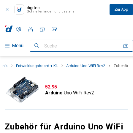
digitec
Zur App
Schneller finden und bestellen
Einstellungen
Kundenkonto
Vergleichslisten
Merklisten
Warenkorb
Navigation nach Kategorien
Menü
Suche
chnik
Entwicklungsboard + Kit
Arduino Uno WiFi Rev2
Zubehör
CHF
52.95
Arduino
Uno WiFi Rev2
Zubehör für Arduino Uno WiFi