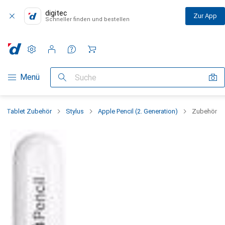
digitec
Zur App
Schneller finden und bestellen
Einstellungen
Kundenkonto
Vergleichslisten
Merklisten
Warenkorb
Navigation nach Kategorien
Menü
Suche
Tablet Zubehör
Stylus
Apple Pencil (2. Generation)
Zubehör