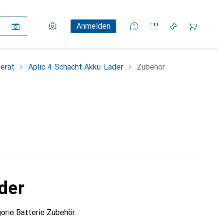
Einstellungen
Kundenkonto
Vergleichslisten
Merklisten
Warenkorb
Anmelden
erät
Aplic 4-Schacht Akku-Lader
Zubehör
der
orie Batterie Zubehör.