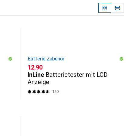
Batterie Zubehör
CHF
12.90
InLine
Batterietester mit LCD-
Anzeige
120