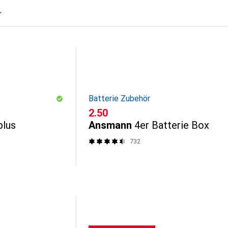
Batterie Zubehör
CHF
2.50
plus
Ansmann
4er Batterie Box
732