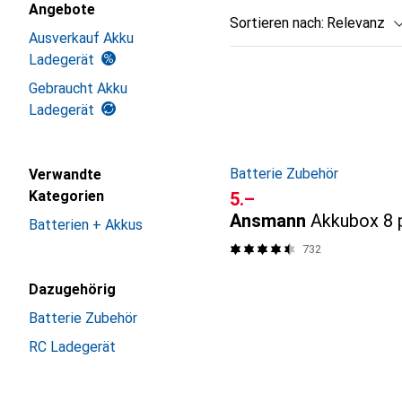
Angebote
Sortieren nach
:
Relevanz
Ausverkauf Akku
Produktliste
Ladegerät
Gebraucht Akku
Ladegerät
Batterie Zubehör
Verwandte
Kategorien
CHF
5.–
Ansmann
Akkubox 8 
Batterien + Akkus
732
Dazugehörig
Batterie Zubehör
RC Ladegerät