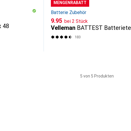
MENGENRABATT
Batterie Zubehör
CHF
9.95
bei 2 Stück
x 48
Velleman
BATTEST Batteriete
183
5 von 5 Produkten