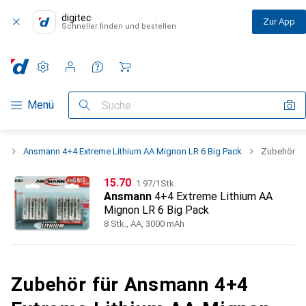
digitec
Zur App
Schneller finden und bestellen
Einstellungen
Kundenkonto
Vergleichslisten
Merklisten
Warenkorb
Navigation nach Kategorien
Menü
Suche
us
Ansmann 4+4 Extreme Lithium AA Mignon LR 6 Big Pack
Zubehör
CHF
CHF
15.70
1.97
/
1Stk.
Ansmann
4+4 Extreme Lithium AA
Mignon LR 6 Big Pack
8 Stk., AA, 3000 mAh
Zubehör für Ansmann 4+4