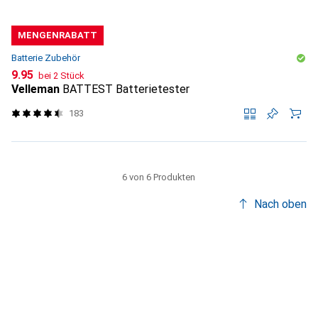
MENGENRABATT
Batterie Zubehör
CHF
9.95
bei 2 Stück
Velleman
BATTEST Batterietester
183
6 von 6 Produkten
Nach oben