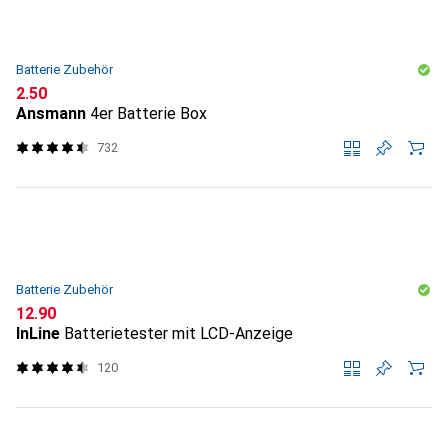
Batterie Zubehör
CHF
2.50
Ansmann
4er Batterie Box
732
Batterie Zubehör
CHF
12.90
InLine
Batterietester mit LCD-Anzeige
120