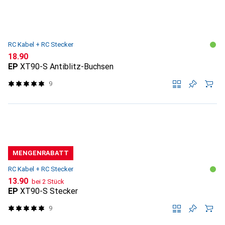
RC Kabel + RC Stecker
CHF
18.90
EP
XT90-S Antiblitz-Buchsen
9
MENGENRABATT
RC Kabel + RC Stecker
CHF
13.90
bei 2 Stück
EP
XT90-S Stecker
9