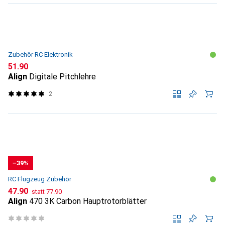
Zubehör RC Elektronik
CHF
51.90
Align
Digitale Pitchlehre
2
−39%
RC Flugzeug Zubehör
CHF
CHF
47.90
statt
77.90
Align
470 3K Carbon Hauptrotorblätter