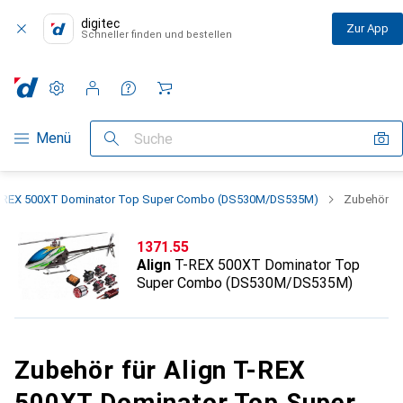
digitec
Zur App
Schneller finden und bestellen
Einstellungen
Kundenkonto
Vergleichslisten
Merklisten
Warenkorb
Navigation nach Kategorien
Menü
Suche
T-REX 500XT Dominator Top Super Combo (DS530M/DS535M)
Zubehör
CHF
1371.55
Align
T-REX 500XT Dominator Top
Super Combo (DS530M/DS535M)
Zubehör für Align T-REX
500XT Dominator Top Super