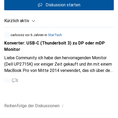
Diskussion starten
Kürzlich aktiv
carlosviz
vor 6 Jahren
in
StarTech
Konverter: USB-C (Thunderbolt 3) zu DP oder mDP
Monitor
Liebe Community ich habe den hervorragenden Monitor
(Dell UP2715K) vor einiger Zeit gekauft und ihn mit einem
MacBook Pro von Mitte 2014 verwendet, das ich über den
mDP-Anschluss angeschlossen habe. Ich beabsichtige
2
jedoch, das Notebook auf ein neues MacBook Air 2020 (i7
/ 16 RAM) aufzurüsten, das nur zwei USB-C (Thunderbolt
3) Anschlüsse hat, und den Dell Monitor UP2715K
beizubehalten, der nur DP- und mDP-Anschlüsse hat. (Kein
i
Reihenfolge der
Diskussionen
HDMI). Ich habe nach speziellen Adaptern / Konvertern
gesucht, aber bisher noch keinen passenden gefunden.