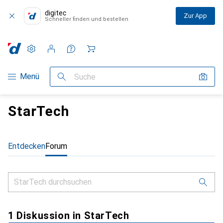
digitec
Zur App
Schneller finden und bestellen
Einstellungen
Kundenkonto
Vergleichslisten
Merklisten
Warenkorb
Navigation nach Kategorien
Menü
Suche
StarTech
Entdecken
Forum
1 Diskussion in StarTech