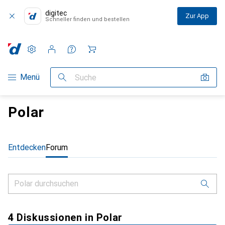
digitec
Zur App
Schneller finden und bestellen
Einstellungen
Kundenkonto
Vergleichslisten
Merklisten
Warenkorb
Navigation nach Kategorien
Menü
Suche
Polar
Entdecken
Forum
4 Diskussionen in Polar