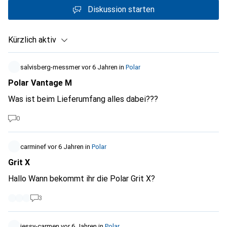
Diskussion starten
Kürzlich aktiv
salvisberg-messmer
vor 6 Jahren
in
Polar
Polar Vantage M
Was ist beim Lieferumfang alles dabei???
0
carminef
vor 6 Jahren
in
Polar
Grit X
Hallo Wann bekommt ihr die Polar Grit X?
3
jessy-carmen
vor 6 Jahren
in
Polar