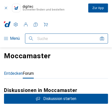
digitec
Zur App
Schneller finden und bestellen
Einstellungen
Kundenkonto
Vergleichslisten
Merklisten
Warenkorb
Navigation nach Kategorien
Menü
Suche
Moccamaster
Entdecken
Forum
Diskussionen in Moccamaster
Diskussion starten