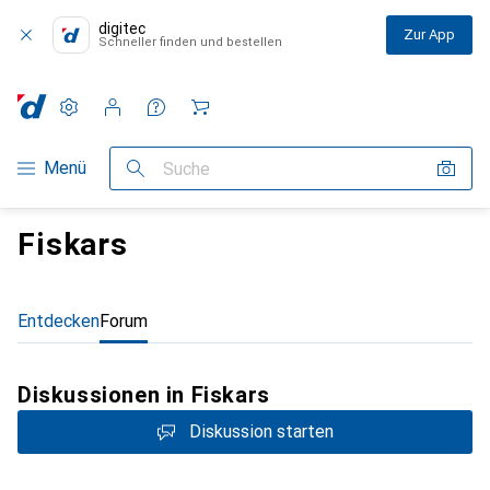
digitec
Zur App
Schneller finden und bestellen
Einstellungen
Kundenkonto
Vergleichslisten
Merklisten
Warenkorb
Navigation nach Kategorien
Menü
Suche
Fiskars
Entdecken
Forum
Diskussionen in Fiskars
Diskussion starten