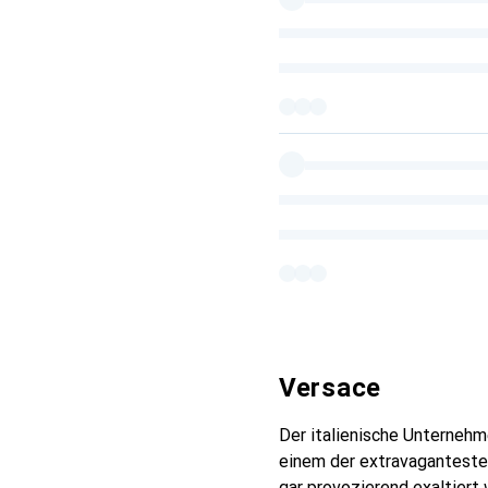
Versace
Der italienische Unternehm
einem der extravagantesten
gar provozierend exaltiert