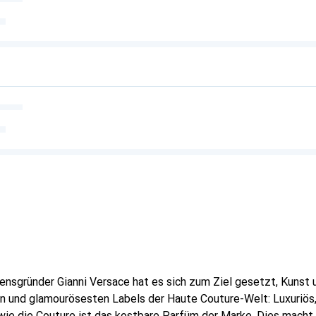
ensgründer Gianni Versace hat es sich zum Ziel gesetzt, Kuns
 und glamourösesten Labels der Haute Couture-Welt: Luxuriös,
 wie die Couture ist das kostbare Parfüm der Marke. Dies mac