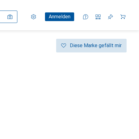
Einstellungen
Kundenkonto
Vergleichslisten
Merklisten
Warenkorb
Anmelden
Diese Marke gefällt mir