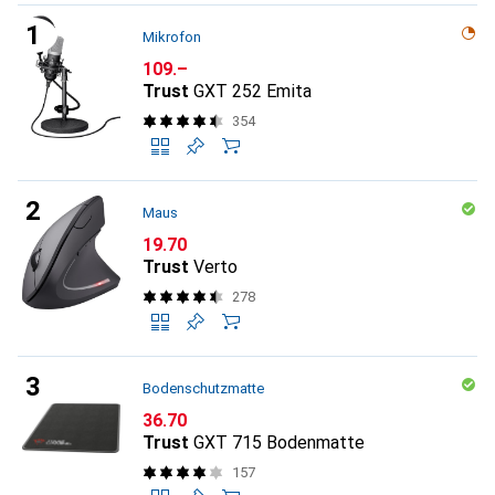
Mikrofon
CHF
109.–
Trust
GXT 252 Emita
354
Maus
CHF
19.70
Trust
Verto
278
Bodenschutzmatte
CHF
36.70
Trust
GXT 715 Bodenmatte
157