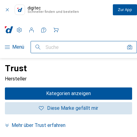
digitec
Zur App
Schneller finden und bestellen
Einstellungen
Kundenkonto
Vergleichslisten
Merklisten
Warenkorb
Navigation nach Kategorien
Menü
Suche
Trust
Hersteller
Kategorien anzeigen
Diese Marke gefällt mir
Mehr über Trust erfahren