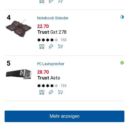
Notebook Ständer
CHF
22.70
Trust
Gxt 278
153
PC Lautsprecher
CHF
28.70
Trust
Asto
133
Mehr anzeigen