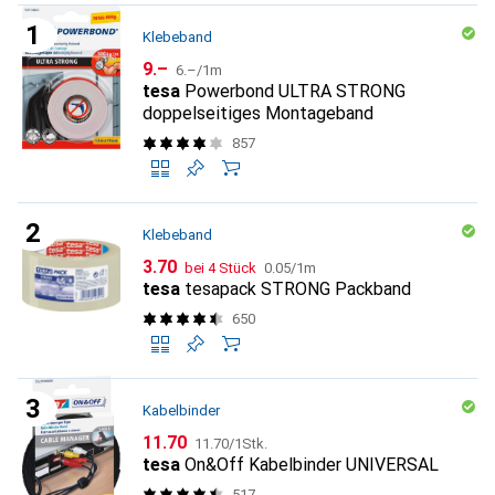
Klebeband
CHF
CHF
9.–
6.–
/
1m
tesa
Powerbond ULTRA STRONG
doppelseitiges Montageband
857
Klebeband
CHF
CHF
3.70
bei 4 Stück
0.05
/
1m
tesa
tesapack STRONG Packband
650
Kabelbinder
CHF
CHF
11.70
11.70
/
1Stk.
tesa
On&Off Kabelbinder UNIVERSAL
517