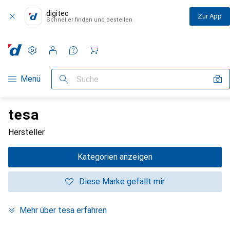
digitec
Zur App
Schneller finden und bestellen
Einstellungen
Kundenkonto
Vergleichslisten
Merklisten
Warenkorb
Navigation nach Kategorien
Menü
Suche
tesa
Hersteller
Kategorien anzeigen
Diese Marke gefällt mir
Mehr über tesa erfahren