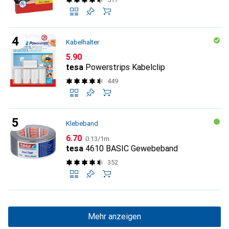
Kabelhalter
CHF
5.90
tesa
Powerstrips Kabelclip
449
Klebeband
CHF
CHF
6.70
0.13
/
1m
tesa
4610 BASIC Gewebeband
352
Mehr anzeigen