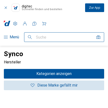
digitec
Zur App
Schneller finden und bestellen
Einstellungen
Kundenkonto
Vergleichslisten
Merklisten
Warenkorb
Navigation nach Kategorien
Menü
Suche
Synco
Hersteller
Kategorien anzeigen
Diese Marke gefällt mir