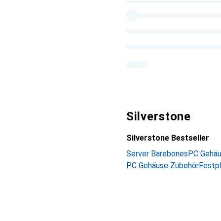
Silverstone
Silverstone Bestseller
Server Barebones
PC Gehä
PC Gehäuse Zubehör
Festp