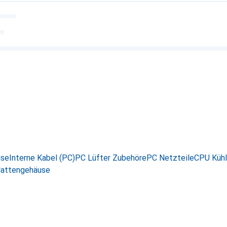
use
Interne Kabel (PC)
PC Lüfter Zubehöre
PC Netzteile
CPU Kühl
lattengehäuse