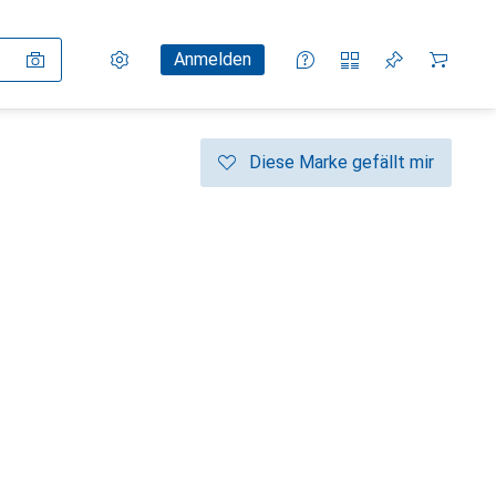
Einstellungen
Kundenkonto
Vergleichslisten
Merklisten
Warenkorb
Anmelden
Diese Marke gefällt mir