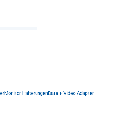
er
Monitor Halterungen
Data + Video Adapter