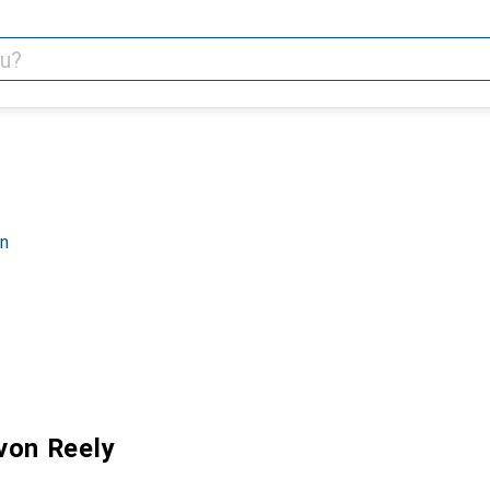
en
von Reely