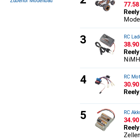
Zubehör Modellbau
CHF
77.58
Reely
Model
RC Lad
CHF
38.90
Reely
NiMH
RC Mot
CHF
30.90
Reely
RC Akk
CHF
34.90
Reely
Zelle