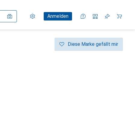
Einstellungen
Kundenkonto
Vergleichslisten
Merklisten
Warenkorb
Anmelden
Diese Marke gefällt mir