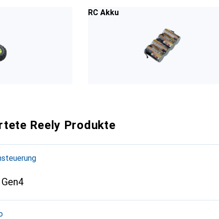
RC Akku
tete Reely Produkte
nsteuerung
Gen4
o