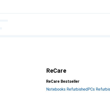
ReCare
ReCare Bestseller
Notebooks Refurbished
PCs Refurbi