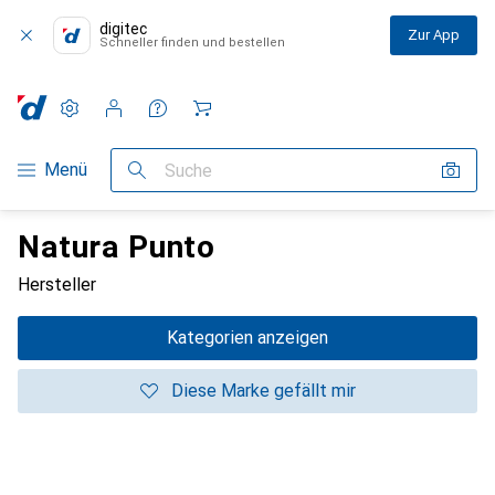
digitec
Zur App
Schneller finden und bestellen
Einstellungen
Kundenkonto
Vergleichslisten
Merklisten
Warenkorb
Navigation nach Kategorien
Menü
Suche
Natura Punto
Hersteller
Kategorien anzeigen
Diese Marke gefällt mir