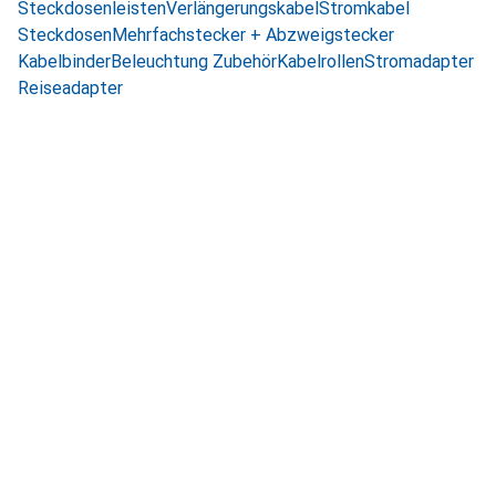
Steckdosenleisten
Verlängerungskabel
Stromkabel
Steckdosen
Mehrfachstecker + Abzweigstecker
Kabelbinder
Beleuchtung Zubehör
Kabelrollen
Stromadapter
Reiseadapter