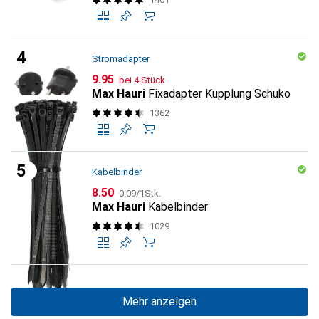
Stromadapter
CHF
9.95
bei 4 Stück
Max Hauri
Fixadapter Kupplung Schuko
1362
Kabelbinder
CHF
CHF
8.50
0.09
/
1Stk.
Max Hauri
Kabelbinder
1029
Mehr anzeigen