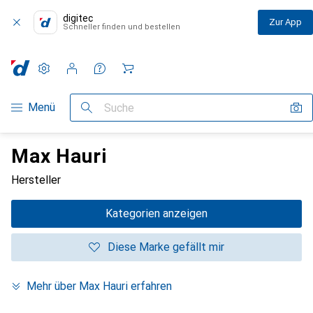
digitec
Zur App
Schneller finden und bestellen
Einstellungen
Kundenkonto
Vergleichslisten
Merklisten
Warenkorb
Navigation nach Kategorien
Menü
Suche
Max Hauri
Hersteller
Kategorien anzeigen
Diese Marke gefällt mir
Mehr über Max Hauri erfahren