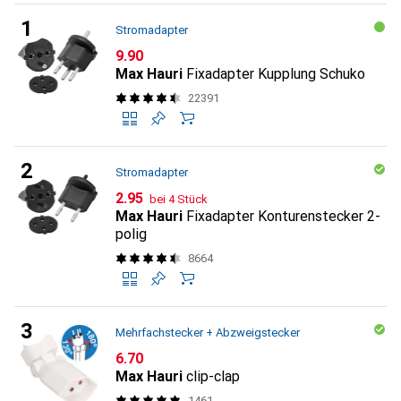
Stromadapter
CHF
9.90
Max Hauri
Fixadapter Kupplung Schuko
22391
Stromadapter
CHF
2.95
bei 4 Stück
Max Hauri
Fixadapter Konturenstecker 2-
polig
8664
Mehrfachstecker + Abzweigstecker
CHF
6.70
Max Hauri
clip-clap
1461