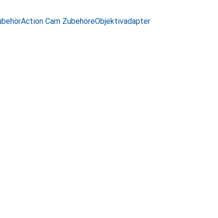
ubehör
Action Cam Zubehöre
Objektivadapter