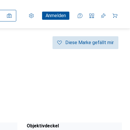
Einstellungen
Kundenkonto
Vergleichslisten
Merklisten
Warenkorb
Anmelden
Diese Marke gefällt mir
Objektivdeckel