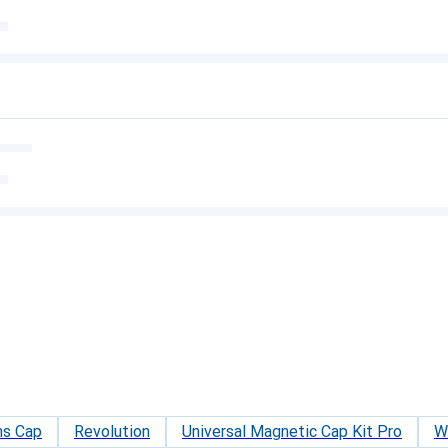
ns Cap
Revolution
Universal Magnetic Cap Kit Pro
W