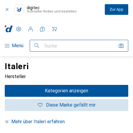
digitec
Zur App
Schneller finden und bestellen
Einstellungen
Kundenkonto
Vergleichslisten
Merklisten
Warenkorb
Navigation nach Kategorien
Menü
Suche
Italeri
Hersteller
Kategorien anzeigen
Diese Marke gefällt mir
Mehr über Italeri erfahren